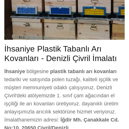
İhsaniye Plastik Tabanlı Arı
Kovanları - Denizli Çivril İmalatı
İhsaniye
bölgesine
plastik tabanlı arı kovanları
tedariki ve satışında polen tuzağı, kaliteli işçilik ve
müşteri memnuniyeti odaklı çalışıyoruz. Denizli
Çivril'deki atölyemizde 1. sınıf çam ağacından el
işçiliği ile arı kovanları üretiyoruz. dayanıklı üretim
anlayışımızla arıcılık sektörüne hizmet veriyoruz.
İmalathanemizin adresi:
İğdir Mh. Çanakkale Cd.
No:10, 20650 Çivril/Denizli