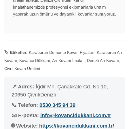
üretilmektedir. Denizli Çivril'deki kendi
imalathanemizde profesyonel ekipmanlarla üretim
yaparak uzun ömürlü ve dayanıklı kovanlar sunuyoruz.
🏷️ Etiketler:
Karaburun Demonte Kovan Fiyatları, Karaburun Arı
Kovanı, Kovancı Dükkanı, Arı Kovanı İmalatı, Denizli Arı Kovanı,
Çivril Kovan Üretimi
📍 Adres:
İğdir Mh. Çanakkale Cd. No:10,
20650 Çivril/Denizli
📞 Telefon:
0530 345 94 39
📧 E-posta:
info@kovancidukkani.com.tr
🌐 Website:
https://kovancidukkani.com.tr/