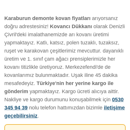
Karaburun demonte kovan fiyatları
arıyorsanız
doğru adrestesiniz!
Kovancı Dükkanı
olarak Denizli
Çivril'deki imalathanemizde arı kovanı üretimi
yapmaktayız. Katlı, katsız, polen tuzaklı, tuzaksız,
ruşet ve karakovan çeşitlerimiz mevcuttur. dayanıklı
üretim ve 1. sınıf çam ağacı prensiplerimizle her
kovanı titizlikle üretiyoruz. Merkezefendi'de de
kovanlarımız bulunmaktadır. Uşak iline 45 dakika
mesafedeyiz.
Türkiye'nin her yerine kargo ile
gönderim
yapmaktayız. Kargo ücreti alıcıya aittir.
Nakliye ve kargo durumunu konuşabilmek için
0530
345 94 39
nolu telefon hattımızdan bizimle
iletişime
geçebilirsiniz
.