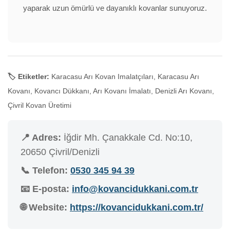
yaparak uzun ömürlü ve dayanıklı kovanlar sunuyoruz.
🏷️ Etiketler:
Karacasu Arı Kovan Imalatçıları, Karacasu Arı
Kovanı, Kovancı Dükkanı, Arı Kovanı İmalatı, Denizli Arı Kovanı,
Çivril Kovan Üretimi
📍 Adres:
İğdir Mh. Çanakkale Cd. No:10,
20650 Çivril/Denizli
📞 Telefon:
0530 345 94 39
📧 E-posta:
info@kovancidukkani.com.tr
🌐 Website:
https://kovancidukkani.com.tr/