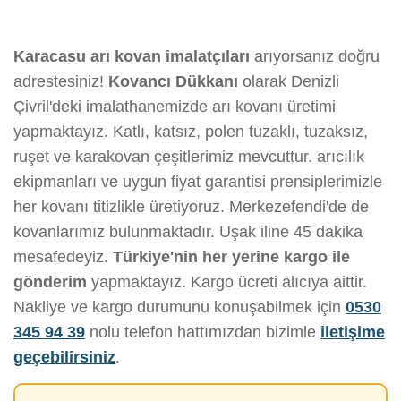
Karacasu arı kovan imalatçıları
arıyorsanız doğru
adrestesiniz!
Kovancı Dükkanı
olarak Denizli
Çivril'deki imalathanemizde arı kovanı üretimi
yapmaktayız. Katlı, katsız, polen tuzaklı, tuzaksız,
ruşet ve karakovan çeşitlerimiz mevcuttur. arıcılık
ekipmanları ve uygun fiyat garantisi prensiplerimizle
her kovanı titizlikle üretiyoruz. Merkezefendi'de de
kovanlarımız bulunmaktadır. Uşak iline 45 dakika
mesafedeyiz.
Türkiye'nin her yerine kargo ile
gönderim
yapmaktayız. Kargo ücreti alıcıya aittir.
Nakliye ve kargo durumunu konuşabilmek için
0530
345 94 39
nolu telefon hattımızdan bizimle
iletişime
geçebilirsiniz
.