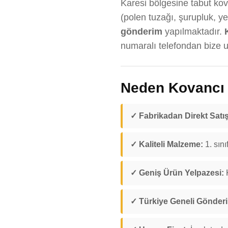
Karesi bölgesine tabut kova
(polen tuzağı, şurupluk, y
gönderim
yapılmaktadır.
numaralı telefondan bize ul
Neden Kovancı D
✓ Fabrikadan Direkt Satış
✓ Kaliteli Malzeme:
1. sını
✓ Geniş Ürün Yelpazesi:
K
✓ Türkiye Geneli Gönder