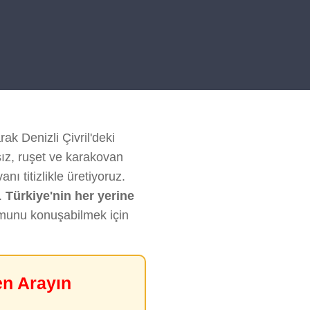
rak Denizli Çivril'deki
sız, ruşet ve karakovan
nı titizlikle üretiyoruz.
.
Türkiye'nin her yerine
rumunu konuşabilmek için
en Arayın