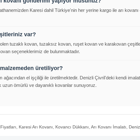
rı kovanı gönderimi yapıyor musunuz?
alathanemizden Karesi dahil Türkiye'nin her yerine kargo ile arı kova
itleriniz var?
polen tuzaklı kovan, tuzaksız kovan, ruşet kovan ve karakovan çeşitl
 kovan seçeneklerimiz de bulunmaktadır.
 malzemeden üretiliyor?
m ağacından el işçiliği ile üretilmektedir. Denizli Çivril'deki kendi im
k uzun ömürlü ve dayanıklı kovanlar sunuyoruz.
iyatları, Karesi Arı Kovanı, Kovancı Dükkanı, Arı Kovanı İmalatı, Denizl