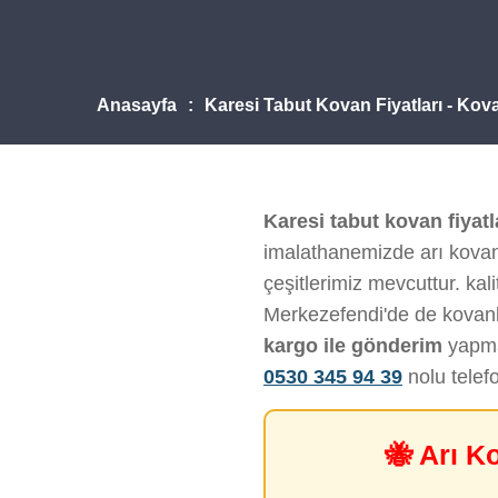
Anasayfa
Karesi Tabut Kovan Fiyatları - Kov
Karesi tabut kovan fiyatl
imalathanemizde arı kovanı
çeşitlerimiz mevcuttur. kalit
Merkezefendi'de de kovanl
kargo ile gönderim
yapmak
0530 345 94 39
nolu telef
🐝 Arı K