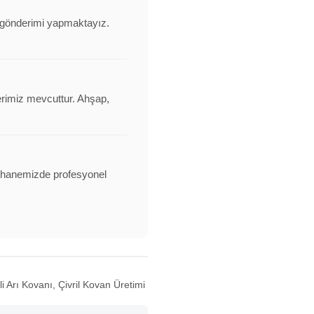
nı gönderimi yapmaktayız.
erimiz mevcuttur. Ahşap,
alathanemizde profesyonel
i Arı Kovanı, Çivril Kovan Üretimi