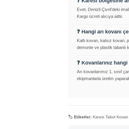
❓ Karesi bölgesine a
Evet, Denizli Çivril'deki im
Kargo ücreti alıcıya aittir.
❓ Hangi arı kovanı çeş
Katlı kovan, katsız kovan, 
demonte ve plastik tabanlı
❓ Kovanlarınız hangi
Arı kovanlarımız 1. sınıf ça
ekipmanlarla üretim yapara
🏷️ Etiketler:
Karesi Tabut Kovan F