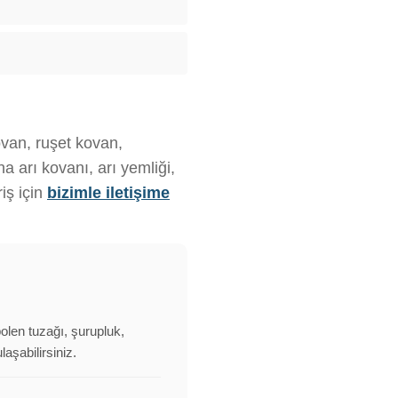
ovan, ruşet kovan,
 arı kovanı, arı yemliği,
iş için
bizimle iletişime
polen tuzağı, şurupluk,
aşabilirsiniz.