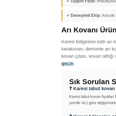
✓ Uygun Fiyat:
İmalatçıdan
✓ Deneyimli Ekip:
Arıcılık
Arı Kovanı Ürün
Karesi bölgesine katlı arı 
karakovan, demonte arı kov
kovan çıtası, kovan altlığı
geçin
.
Sık Sorulan S
❓ Karesi tabut kovan f
Karesi tabut kovan fiyatları 
yemlik vb.) göre değişmekted