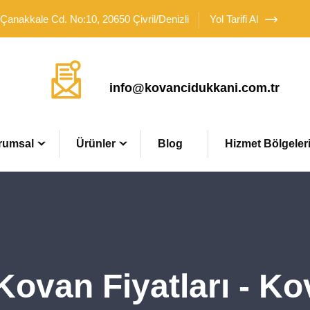
 Çanakkale Cd. No:10, 20650 Çivril/Denizli
Yol Tarifi Al
Mail Adresimiz
info@kovancidukkani.com.tr
rumsal
Ürünler
Blog
Hizmet Bölgeler
Kovan Fiyatları - K