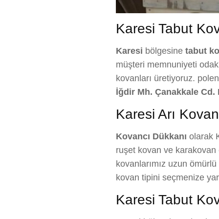
Karesi Tabut Kova
Karesi
bölgesine
tabut ko
müşteri memnuniyeti odaklı 
kovanları üretiyoruz. pole
İğdir Mh. Çanakkale Cd. 
Karesi Arı Kovanı
Kovancı Dükkanı
olarak K
ruşet kovan ve karakovan ç
kovanlarımız uzun ömürlü ve
kovan tipini seçmenize ya
Karesi Tabut Kov