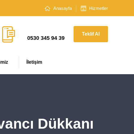
Anasayfa
Hizmetler
Çağrı Merkezi
Teklif Al
0530 345 94 39
imiz
İletişim
ovancı Dükkanı