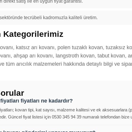
 direkt satış ile en uygun fiyat garantisi.
 sektöründe tecrübeli kadromuzla kaliteli üretim.
 Kategorilerimiz
kovanı, katsız arı kovanı, polen tuzaklı kovan, tuzaksız k
anı, ahşap arı kovanı, langstroth kovan, tabut kovan, ana
 ve tüm arıcılık malzemeleri hakkında detaylı bilgi ve sipar
orular
iyatları fiyatları ne kadardır?
fiyatları; kovan tipi, kat sayısı, malzeme kalitesi ve ek aksesuarlara (
ir. Güncel fiyat listesi için 0530 345 94 39 numaralı telefondan bize ul