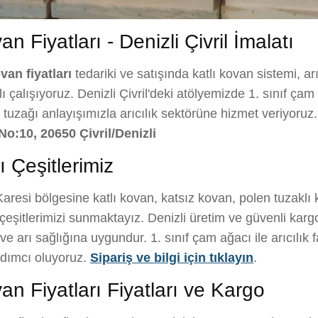
n Fiyatları - Denizli Çivril İmalatı
van fiyatları
tedariki ve satışında katlı kovan sistemi, ar
çalışıyoruz. Denizli Çivril'deki atölyemizde 1. sınıf çam a
n tuzağı anlayışımızla arıcılık sektörüne hizmet veriyoruz
No:10, 20650 Çivril/Denizli
 Çeşitlerimiz
aresi bölgesine katlı kovan, katsız kovan, polen tuzaklı
eşitlerimizi sunmaktayız. Denizli üretim ve güvenli kargo 
 arı sağlığına uygundur. 1. sınıf çam ağacı ile arıcılık f
rdımcı oluyoruz.
Sipariş ve bilgi için tıklayın
.
an Fiyatları Fiyatları ve Kargo