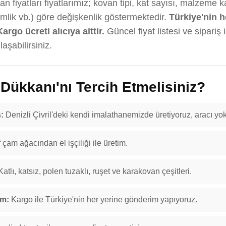
n fiyatları fiyatlarımız; kovan tipi, kat sayısı, malzeme k
emlik vb.) göre değişkenlik göstermektedir.
Türkiye'nin h
Kargo ücreti alıcıya aittir.
Güncel fiyat listesi ve sipariş 
aşabilirsiniz.
ükkanı'nı Tercih Etmelisiniz?
:
Denizli Çivril'deki kendi imalathanemizde üretiyoruz, aracı yok
f çam ağacından el işçiliği ile üretim.
atlı, katsız, polen tuzaklı, ruşet ve karakovan çeşitleri.
im:
Kargo ile Türkiye'nin her yerine gönderim yapıyoruz.