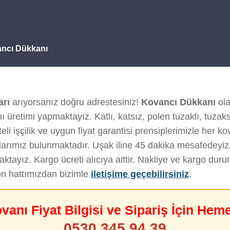
ancı Dükkanı
arı
arıyorsanız doğru adrestesiniz!
Kovancı Dükkanı
ola
 üretimi yapmaktayız. Katlı, katsız, polen tuzaklı, tuzak
eli işçilik ve uygun fiyat garantisi prensiplerimizle her kova
arımız bulunmaktadır. Uşak iline 45 dakika mesafedeyiz
tayız. Kargo ücreti alıcıya aittir. Nakliye ve kargo du
on hattımızdan bizimle
iletişime geçebilirsiniz
.
ovanı Fiyat Bilgisi ve Sipariş İçin Hem
0530 345 94 39