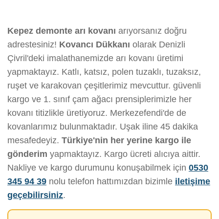
Kepez demonte arı kovanı
arıyorsanız doğru
adrestesiniz!
Kovancı Dükkanı
olarak Denizli
Çivril'deki imalathanemizde arı kovanı üretimi
yapmaktayız. Katlı, katsız, polen tuzaklı, tuzaksız,
ruşet ve karakovan çeşitlerimiz mevcuttur. güvenli
kargo ve 1. sınıf çam ağacı prensiplerimizle her
kovanı titizlikle üretiyoruz. Merkezefendi'de de
kovanlarımız bulunmaktadır. Uşak iline 45 dakika
mesafedeyiz.
Türkiye'nin her yerine kargo ile
gönderim
yapmaktayız. Kargo ücreti alıcıya aittir.
Nakliye ve kargo durumunu konuşabilmek için
0530
345 94 39
nolu telefon hattımızdan bizimle
iletişime
geçebilirsiniz
.