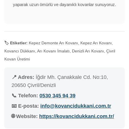
yaparak uzun ömürlü ve dayanıklı kovanlar sunuyoruz.
🏷️ Etiketler:
Kepez Demonte Arı Kovanı, Kepez Arı Kovanı,
Kovancı Dükkanı, Arı Kovanı İmalatı, Denizli Arı Kovanı, Çivril
Kovan Üretimi
📍 Adres:
İğdir Mh. Çanakkale Cd. No:10,
20650 Çivril/Denizli
📞 Telefon:
0530 345 94 39
📧 E-posta:
info@kovancidukkani.com.tr
🌐 Website:
https://kovancidukkani.com.tr/