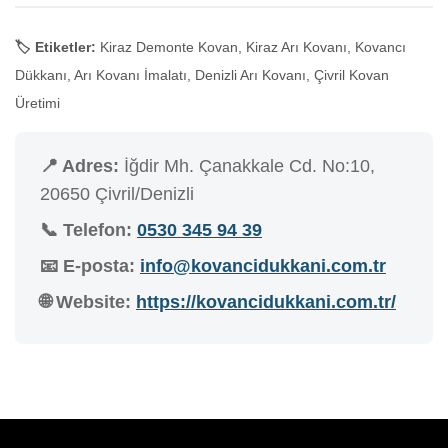
🏷️ Etiketler:
Kiraz Demonte Kovan, Kiraz Arı Kovanı, Kovancı
Dükkanı, Arı Kovanı İmalatı, Denizli Arı Kovanı, Çivril Kovan
Üretimi
📍 Adres:
İğdir Mh. Çanakkale Cd. No:10,
20650 Çivril/Denizli
📞 Telefon:
0530 345 94 39
📧 E-posta:
info@kovancidukkani.com.tr
🌐 Website:
https://kovancidukkani.com.tr/