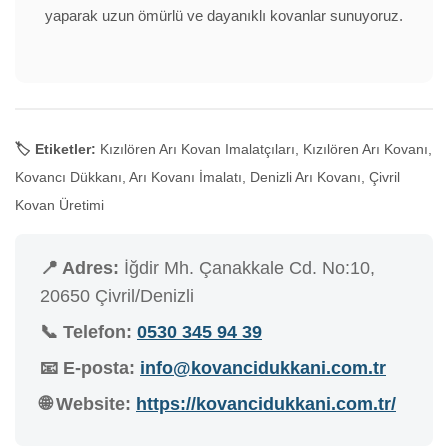
yaparak uzun ömürlü ve dayanıklı kovanlar sunuyoruz.
🏷️ Etiketler:
Kızılören Arı Kovan Imalatçıları, Kızılören Arı Kovanı,
Kovancı Dükkanı, Arı Kovanı İmalatı, Denizli Arı Kovanı, Çivril
Kovan Üretimi
📍 Adres:
İğdir Mh. Çanakkale Cd. No:10,
20650 Çivril/Denizli
📞 Telefon:
0530 345 94 39
📧 E-posta:
info@kovancidukkani.com.tr
🌐 Website:
https://kovancidukkani.com.tr/