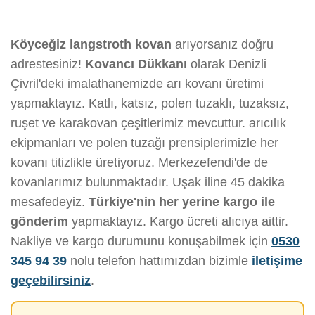
Köyceğiz langstroth kovan
arıyorsanız doğru
adrestesiniz!
Kovancı Dükkanı
olarak Denizli
Çivril'deki imalathanemizde arı kovanı üretimi
yapmaktayız. Katlı, katsız, polen tuzaklı, tuzaksız,
ruşet ve karakovan çeşitlerimiz mevcuttur. arıcılık
ekipmanları ve polen tuzağı prensiplerimizle her
kovanı titizlikle üretiyoruz. Merkezefendi'de de
kovanlarımız bulunmaktadır. Uşak iline 45 dakika
mesafedeyiz.
Türkiye'nin her yerine kargo ile
gönderim
yapmaktayız. Kargo ücreti alıcıya aittir.
Nakliye ve kargo durumunu konuşabilmek için
0530
345 94 39
nolu telefon hattımızdan bizimle
iletişime
geçebilirsiniz
.