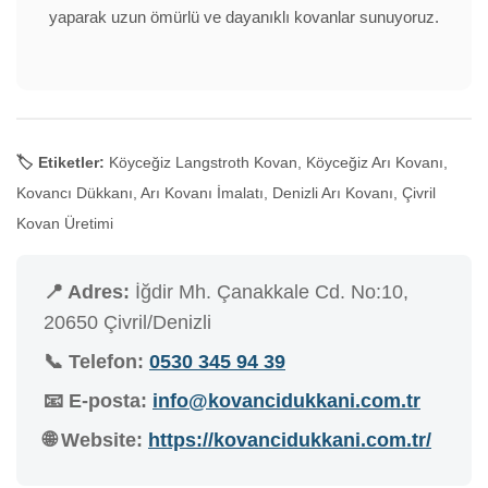
yaparak uzun ömürlü ve dayanıklı kovanlar sunuyoruz.
🏷️ Etiketler:
Köyceğiz Langstroth Kovan, Köyceğiz Arı Kovanı,
Kovancı Dükkanı, Arı Kovanı İmalatı, Denizli Arı Kovanı, Çivril
Kovan Üretimi
📍 Adres:
İğdir Mh. Çanakkale Cd. No:10,
20650 Çivril/Denizli
📞 Telefon:
0530 345 94 39
📧 E-posta:
info@kovancidukkani.com.tr
🌐 Website:
https://kovancidukkani.com.tr/