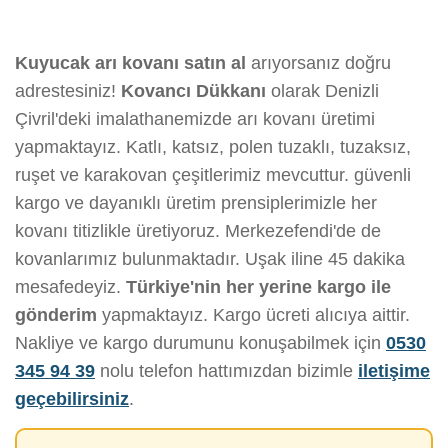
Kuyucak arı kovanı satın al
arıyorsanız doğru
adrestesiniz!
Kovancı Dükkanı
olarak Denizli
Çivril'deki imalathanemizde arı kovanı üretimi
yapmaktayız. Katlı, katsız, polen tuzaklı, tuzaksız,
ruşet ve karakovan çeşitlerimiz mevcuttur. güvenli
kargo ve dayanıklı üretim prensiplerimizle her
kovanı titizlikle üretiyoruz. Merkezefendi'de de
kovanlarımız bulunmaktadır. Uşak iline 45 dakika
mesafedeyiz.
Türkiye'nin her yerine kargo ile
gönderim
yapmaktayız. Kargo ücreti alıcıya aittir.
Nakliye ve kargo durumunu konuşabilmek için
0530
345 94 39
nolu telefon hattımızdan bizimle
iletişime
geçebilirsiniz
.