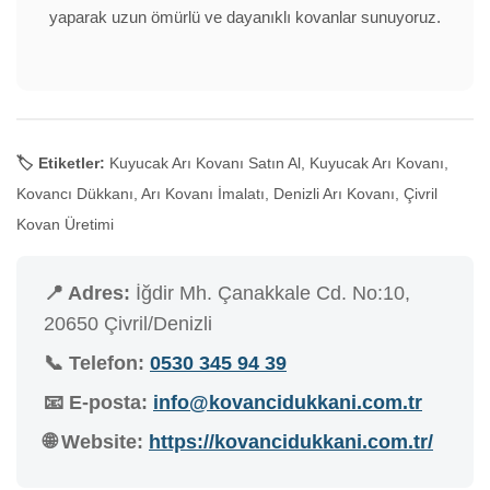
yaparak uzun ömürlü ve dayanıklı kovanlar sunuyoruz.
🏷️ Etiketler:
Kuyucak Arı Kovanı Satın Al, Kuyucak Arı Kovanı,
Kovancı Dükkanı, Arı Kovanı İmalatı, Denizli Arı Kovanı, Çivril
Kovan Üretimi
📍 Adres:
İğdir Mh. Çanakkale Cd. No:10,
20650 Çivril/Denizli
📞 Telefon:
0530 345 94 39
📧 E-posta:
info@kovancidukkani.com.tr
🌐 Website:
https://kovancidukkani.com.tr/