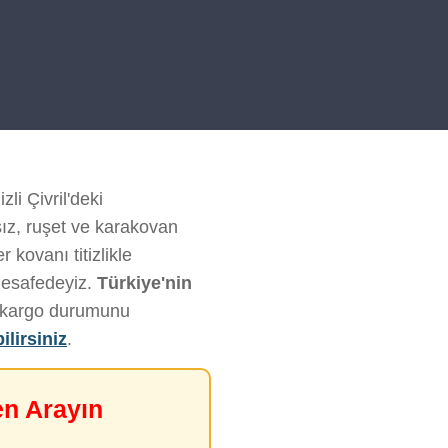
li Çivril'deki
sız, ruşet ve karakovan
 kovanı titizlikle
mesafedeyiz.
Türkiye'nin
ve kargo durumunu
ilirsiniz
.
en Arayın