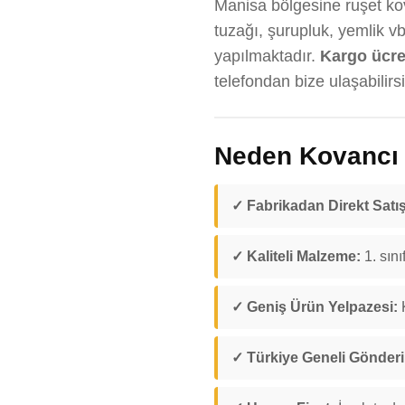
Manisa bölgesine ruşet kov
tuzağı, şurupluk, yemlik v
yapılmaktadır.
Kargo ücreti
telefondan bize ulaşabilirsi
Neden Kovancı D
✓ Fabrikadan Direkt Satış
✓ Kaliteli Malzeme:
1. sını
✓ Geniş Ürün Yelpazesi:
K
✓ Türkiye Geneli Gönder