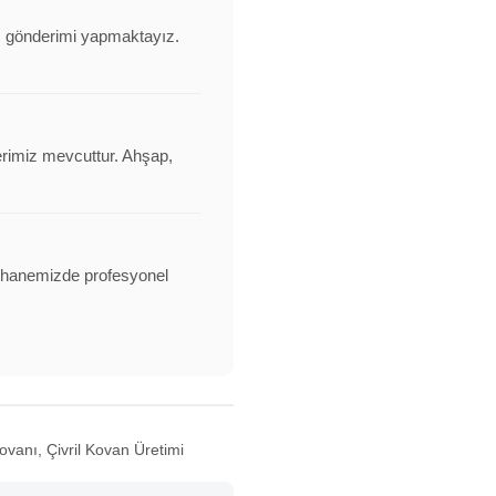
nı gönderimi yapmaktayız.
erimiz mevcuttur. Ahşap,
alathanemizde profesyonel
vanı, Çivril Kovan Üretimi