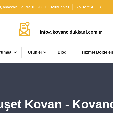
 Çanakkale Cd. No:10, 20650 Çivril/Denizli
Yol Tarifi Al
Mail Adresimiz
info@kovancidukkani.com.tr
rumsal
Ürünler
Blog
Hizmet Bölgeler
şet Kovan - Kovan