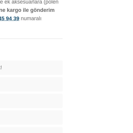
 ve ek aksesuarlara (polen
ine kargo ile gönderim
45 94 39
numaralı
!