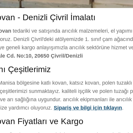
n - Denizli Çivril İmalatı
kovan
tedariki ve satışında arıcılık malzemeleri, el yapım
ruz. Denizli Çivril'deki atölyemizde 1. sınıf çam ağacından 
iye geneli kargo anlayışımızla arıcılık sektörüne hizmet 
le Cd. No:10, 20650 Çivril/Denizli
ı Çeşitlerimiz
anisa bölgesine katlı kovan, katsız kovan, polen tuzaklı
şitlerimizi sunmaktayız. kaliteli işçilik ve polen tuzağı p
arı sağlığına uygundur. arıcılık ekipmanları ile arıcılık f
ize yardımcı oluyoruz.
Sipariş ve bilgi için tıklayın
.
van Fiyatları ve Kargo