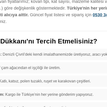
an fiyatlarımız; kovan tipi, kat sayısı, malzeme kalitesi
b.) göre değişkenlik göstermektedir.
Türkiye'nin her yer
 alıcıya aittir.
Güncel fiyat listesi ve sipariş için
0530 3
niz.
ükkanı'nı Tercih Etmelisiniz?
:
Denizli Çivril'deki kendi imalathanemizde üretiyoruz, aracı yok
f çam ağacından el işçiliği ile üretim.
atlı, katsız, polen tuzaklı, ruşet ve karakovan çeşitleri.
im:
Kargo ile Türkiye'nin her yerine gönderim yapıyoruz.