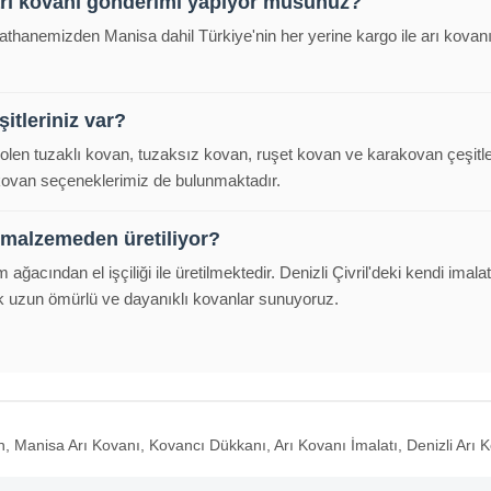
arı kovanı gönderimi yapıyor musunuz?
malathanemizden Manisa dahil Türkiye'nin her yerine kargo ile arı kova
itleriniz var?
polen tuzaklı kovan, tuzaksız kovan, ruşet kovan ve karakovan çeşitl
 kovan seçeneklerimiz de bulunmaktadır.
 malzemeden üretiliyor?
m ağacından el işçiliği ile üretilmektedir. Denizli Çivril'deki kendi im
k uzun ömürlü ve dayanıklı kovanlar sunuyoruz.
Manisa Arı Kovanı, Kovancı Dükkanı, Arı Kovanı İmalatı, Denizli Arı Ko