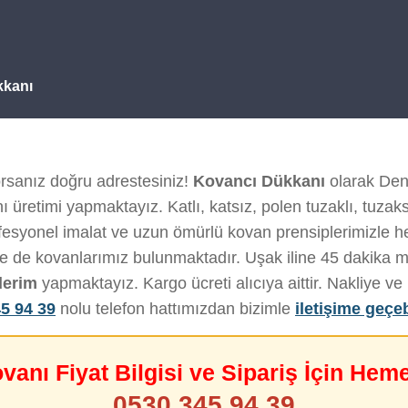
kkanı
rsanız doğru adrestesiniz!
Kovancı Dükkanı
olarak Deniz
 üretimi yapmaktayız. Katlı, katsız, polen tuzaklı, tuzak
fesyonel imalat ve uzun ömürlü kovan prensiplerimizle her
de de kovanlarımız bulunmaktadır. Uşak iline 45 dakika 
derim
yapmaktayız. Kargo ücreti alıcıya aittir. Nakliye 
5 94 39
nolu telefon hattımızdan bizimle
iletişime geçeb
ovanı Fiyat Bilgisi ve Sipariş İçin Hem
0530 345 94 39