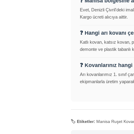
❓ Manisa bölgesine 
Evet, Denizli Çivril'deki i
Kargo ücreti alıcıya aittir.
❓ Hangi arı kovanı çeş
Katlı kovan, katsız kovan, 
demonte ve plastik tabanlı
❓ Kovanlarınız hangi
Arı kovanlarımız 1. sınıf ça
ekipmanlarla üretim yapara
🏷️ Etiketler:
Manisa Ruşet Kovan, 