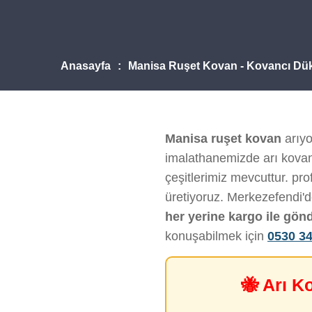
Anasayfa
Manisa Ruşet Kovan - Kovancı Dü
Manisa ruşet kovan
arıyo
imalathanemizde arı kovanı
çeşitlerimiz mevcuttur. pro
üretiyoruz. Merkezefendi'
her yerine kargo ile gön
konuşabilmek için
0530 34
🐝 Arı K