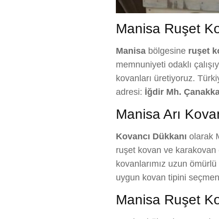
Manisa Ruşet Kova
Manisa
bölgesine
ruşet 
memnuniyeti odaklı çalışıyo
kovanları üretiyoruz. Türk
adresi:
İğdir Mh. Çanakka
Manisa Arı Kovan
Kovancı Dükkanı
olarak M
ruşet kovan ve karakovan çe
kovanlarımız uzun ömürlü ve 
uygun kovan tipini seçmen
Manisa Ruşet Ko