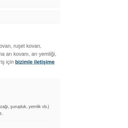
kovan, ruşet kovan,
 arı kovanı, arı yemliği,
iş için
bizimle iletişime
uzağı, şurupluk, yemlik vb.)
z.