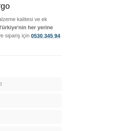
rgo
alzeme kalitesi ve ek
Türkiye'nin her yerine
ve sipariş için
0530 345 94
!