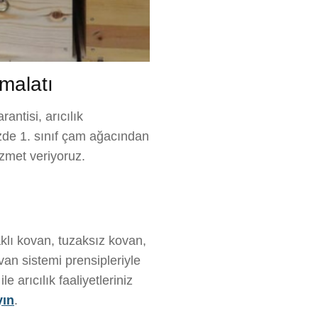
İmalatı
antisi, arıcılık
izde 1. sınıf çam ağacından
hizmet veriyoruz.
klı kovan, tuzaksız kovan,
an sistemi prensipleriyle
 arıcılık faaliyetleriniz
yın
.