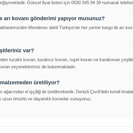
eğişmektedir. Güncel fiyat listesi için 0530 345 94 39 numaralı telefond
e arı kovanı gönderimi yapıyor musunuz?
malathanemizden Menderes dahil Türkiye'nin her yerine kargo ile arı k
itleriniz var?
polen tuzaklı kovan, tuzaksız kovan, ruşet kovan ve karakovan çeşitl
 kovan seçeneklerimiz de bulunmaktadır.
 malzemeden üretiliyor?
m ağacından el işçiliği ile üretilmektedir. Denizli Çivril'deki kendi im
k uzun ömürlü ve dayanıklı kovanlar sunuyoruz.