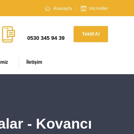
Anasayfa
Hizmetler
Çağrı Merkezi
Teklif Al
0530 345 94 39
imiz
İletişim
lar - Kovancı