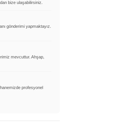
an bize ulaşabilirsiniz.
ovanı gönderimi yapmaktayız.
erimiz mevcuttur. Ahşap,
alathanemizde profesyonel