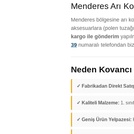
Menderes Arı Kov
Menderes bölgesine arı kova
aksesuarlara (polen tuzağı
kargo ile gönderim
yapıl
39
numaralı telefondan bize
Neden Kovancı D
✓ Fabrikadan Direkt Satış
✓ Kaliteli Malzeme:
1. sını
✓ Geniş Ürün Yelpazesi:
K