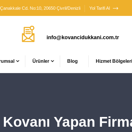
 Çanakkale Cd. No:10, 20650 Çivril/Denizli
Yol Tarifi Al
Mail Adresimiz
info@kovancidukkani.com.tr
rumsal
Ürünler
Blog
Hizmet Bölgeler
 Kovanı Yapan Firma