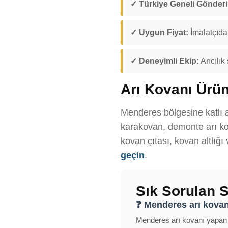
✓ Türkiye Geneli Gönder
✓ Uygun Fiyat:
İmalatçıdan
✓ Deneyimli Ekip:
Arıcılık
Arı Kovanı Ürün
Menderes bölgesine katlı a
karakovan, demonte arı kov
kovan çıtası, kovan altlığı
geçin
.
Sık Sorulan S
❓ Menderes arı kovanı
Menderes arı kovanı yapan fi