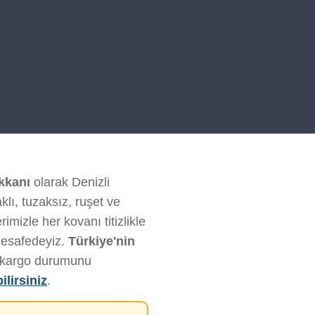
kkanı
olarak Denizli
klı, tuzaksız, ruşet ve
imizle her kovanı titizlikle
mesafedeyiz.
Türkiye'nin
ve kargo durumunu
ilirsiniz
.