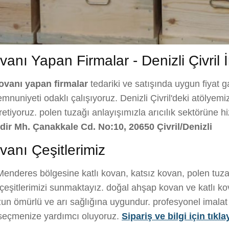
anı Yapan Firmalar - Denizli Çivril 
kovanı yapan firmalar
tedariki ve satışında uygun fiyat gar
nuniyeti odaklı çalışıyoruz. Denizli Çivril'deki atölyem
ı üretiyoruz. polen tuzağı anlayışımızla arıcılık sektörüne 
ğdir Mh. Çanakkale Cd. No:10, 20650 Çivril/Denizli
anı Çeşitlerimiz
enderes bölgesine katlı kovan, katsız kovan, polen tuza
eşitlerimizi sunmaktayız. doğal ahşap kovan ve katlı kov
un ömürlü ve arı sağlığına uygundur. profesyonel imalat ile
i seçmenize yardımcı oluyoruz.
Sipariş ve bilgi için tıkla