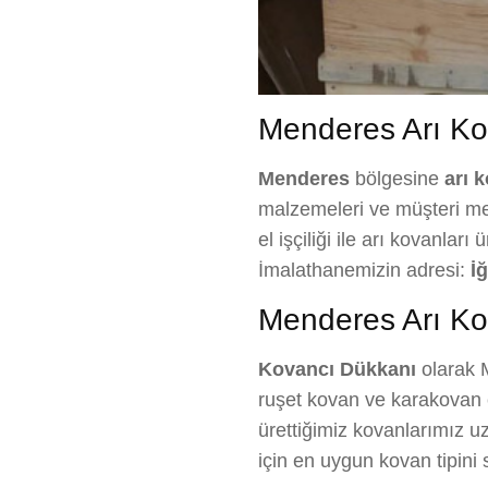
Menderes Arı Kov
Menderes
bölgesine
arı 
malzemeleri ve müşteri mem
el işçiliği ile arı kovanlar
İmalathanemizin adresi:
İ
Menderes Arı Kov
Kovancı Dükkanı
olarak M
ruşet kovan ve karakovan ç
ürettiğimiz kovanlarımız uz
için en uygun kovan tipin