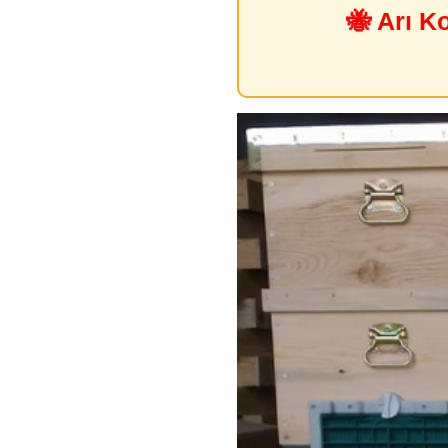
🐝 Arı K