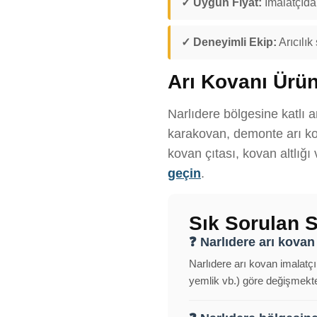
✓ Uygun Fiyat:
İmalatçıdan
✓ Deneyimli Ekip:
Arıcılık
Arı Kovanı Ürün
Narlıdere bölgesine katlı a
karakovan, demonte arı kov
kovan çıtası, kovan altlığı
geçin
.
Sık Sorulan S
❓ Narlıdere arı kovan 
Narlıdere arı kovan imalatçıl
yemlik vb.) göre değişmekted