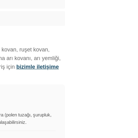
z kovan, ruşet kovan,
 arı kovanı, arı yemliği,
iş için
bizimle iletişime
ra (polen tuzağı, şurupluk,
aşabilirsiniz.