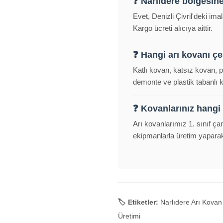
❓ Narlıdere bölgesin
Evet, Denizli Çivril'deki im
Kargo ücreti alıcıya aittir.
❓ Hangi arı kovanı çeş
Katlı kovan, katsız kovan, 
demonte ve plastik tabanlı
❓ Kovanlarınız hangi
Arı kovanlarımız 1. sınıf ça
ekipmanlarla üretim yapara
🏷️ Etiketler:
Narlıdere Arı Kovan 
Üretimi