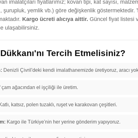
an imalatçıları fiyatlarımız; kovan tipi, kat sayısı, malze
, şurupluk, yemlik vb.) göre değişkenlik göstermektedir.
maktadır.
Kargo ücreti alıcıya aittir.
Güncel fiyat listesi 
 ulaşabilirsiniz.
ükkanı'nı Tercih Etmelisiniz?
:
Denizli Çivril'deki kendi imalathanemizde üretiyoruz, aracı yok
f çam ağacından el işçiliği ile üretim.
atlı, katsız, polen tuzaklı, ruşet ve karakovan çeşitleri.
im:
Kargo ile Türkiye'nin her yerine gönderim yapıyoruz.