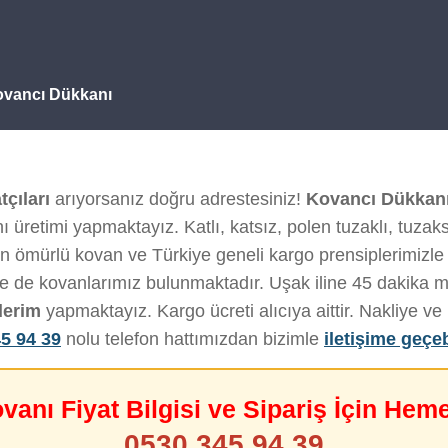
Kovancı Dükkanı
tçıları
arıyorsanız doğru adrestesiniz!
Kovancı Dükkan
 üretimi yapmaktayız. Katlı, katsız, polen tuzaklı, tuzak
n ömürlü kovan ve Türkiye geneli kargo prensiplerimizle h
de de kovanlarımız bulunmaktadır. Uşak iline 45 dakika 
derim
yapmaktayız. Kargo ücreti alıcıya aittir. Nakliye 
5 94 39
nolu telefon hattımızdan bizimle
iletişime geçeb
ovanı Fiyat Bilgisi ve Sipariş İçin Hem
0530 345 94 39