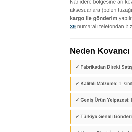
Narlıdere bölgesine arı kov
aksesuarlara (polen tuzağı
kargo ile gönderim
yapıl
39
numaralı telefondan bize
Neden Kovancı D
✓ Fabrikadan Direkt Satış
✓ Kaliteli Malzeme:
1. sını
✓ Geniş Ürün Yelpazesi:
K
✓ Türkiye Geneli Gönder