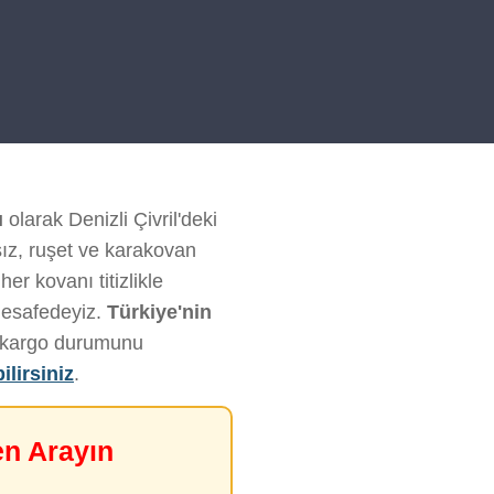
ı
olarak Denizli Çivril'deki
sız, ruşet ve karakovan
er kovanı titizlikle
mesafedeyiz.
Türkiye'nin
ve kargo durumunu
ilirsiniz
.
en Arayın