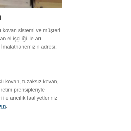
ı
lı kovan sistemi ve müşteri
el işçiliği ile arı
z. İmalathanemizin adresi:
klı kovan, tuzaksız kovan,
retim prensipleriyle
e arıcılık faaliyetleriniz
yın
.