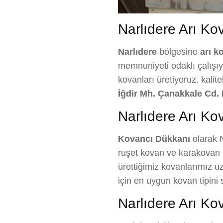
Narlıdere Arı Kova
Narlıdere
bölgesine
arı k
memnuniyeti odaklı çalışıyo
kovanları üretiyoruz. kalit
İğdir Mh. Çanakkale Cd. 
Narlıdere Arı Kov
Kovancı Dükkanı
olarak N
ruşet kovan ve karakovan ç
ürettiğimiz kovanlarımız uz
için en uygun kovan tipin
Narlıdere Arı Kov