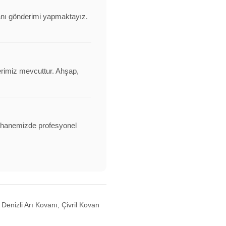
ovanı gönderimi yapmaktayız.
erimiz mevcuttur. Ahşap,
alathanemizde profesyonel
Denizli Arı Kovanı, Çivril Kovan