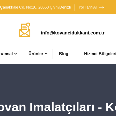
 Çanakkale Cd. No:10, 20650 Çivril/Denizli
Yol Tarifi Al
Mail Adresimiz
info@kovancidukkani.com.tr
rumsal
Ürünler
Blog
Hizmet Bölgeler
ovan Imalatçıları -