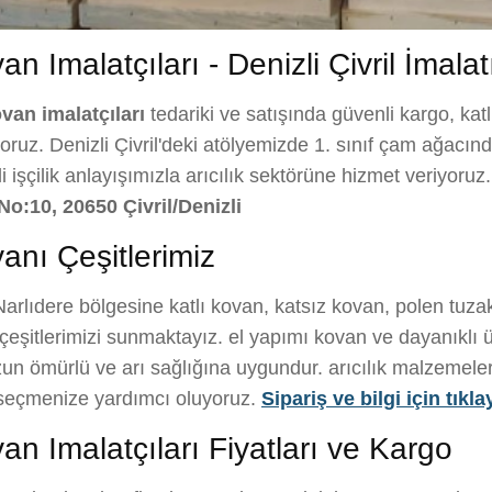
n Imalatçıları - Denizli Çivril İmalat
ovan imalatçıları
tedariki ve satışında güvenli kargo, kat
ruz. Denizli Çivril'deki atölyemizde 1. sınıf çam ağacından 
eli işçilik anlayışımızla arıcılık sektörüne hizmet veriyoru
No:10, 20650 Çivril/Denizli
anı Çeşitlerimiz
arlıdere bölgesine katlı kovan, katsız kovan, polen tuza
eşitlerimizi sunmaktayız. el yapımı kovan ve dayanıklı ü
un ömürlü ve arı sağlığına uygundur. arıcılık malzemeleri il
i seçmenize yardımcı oluyoruz.
Sipariş ve bilgi için tıkla
an Imalatçıları Fiyatları ve Kargo