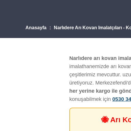
Anasayfa
Narlıdere Arı Kovan Imalatçıları - 
Narlıdere arı kovan imala
imalathanemizde arı kovanı
çeşitlerimiz mevcuttur. uzu
üretiyoruz. Merkezefendi'
her yerine kargo ile gön
konuşabilmek için
0530 34
🐝 Arı K