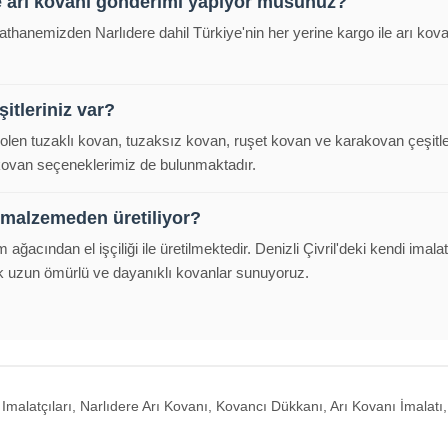
e arı kovanı gönderimi yapıyor musunuz?
alathanemizden Narlıdere dahil Türkiye'nin her yerine kargo ile arı k
itleriniz var?
polen tuzaklı kovan, tuzaksız kovan, ruşet kovan ve karakovan çeşitl
 kovan seçeneklerimiz de bulunmaktadır.
 malzemeden üretiliyor?
m ağacından el işçiliği ile üretilmektedir. Denizli Çivril'deki kendi im
k uzun ömürlü ve dayanıklı kovanlar sunuyoruz.
Imalatçıları, Narlıdere Arı Kovanı, Kovancı Dükkanı, Arı Kovanı İmalatı, 