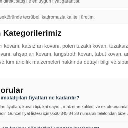
 direkt satış ile en uygun fiyat garantisi.
 sektöründe tecrübeli kadromuzla kaliteli üretim.
 Kategorilerimiz
rı kovanı, katsız arı kovanı, polen tuzaklı kovan, tuzaksı
anı, ahşap arı kovanı, langstroth kovan, tabut kovan, ana
 ve tüm arıcılık malzemeleri hakkında detaylı bilgi ve sipar
orular
imalatçıları fiyatları ne kadardır?
arı fiyatları; kovan tipi, kat sayısı, malzeme kalitesi ve ek aksesuarla
ir. Güncel fiyat listesi için 0530 345 94 39 numaralı telefondan bize ul