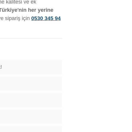
me kalitesi ve ek
Türkiye'nin her yerine
ve sipariş için
0530 345 94
!