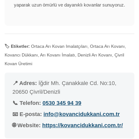
yaparak uzun ömürlü ve dayanıklı kovanlar sunuyoruz.
🏷️ Etiketler:
Ortaca Arı Kovan Imalatçıları, Ortaca Arı Kovanı,
Kovancı Dükkanı, Arı Kovanı İmalatı, Denizli Arı Kovanı, Çivril
Kovan Üretimi
📍 Adres:
İğdir Mh. Çanakkale Cd. No:10,
20650 Çivril/Denizli
📞 Telefon:
0530 345 94 39
📧 E-posta:
info@kovancidukkani.com.tr
🌐 Website:
https://kovancidukkani.com.tr/