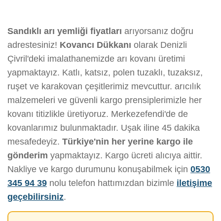
Sandıklı arı yemliği fiyatları
arıyorsanız doğru
adrestesiniz!
Kovancı Dükkanı
olarak Denizli
Çivril'deki imalathanemizde arı kovanı üretimi
yapmaktayız. Katlı, katsız, polen tuzaklı, tuzaksız,
ruşet ve karakovan çeşitlerimiz mevcuttur. arıcılık
malzemeleri ve güvenli kargo prensiplerimizle her
kovanı titizlikle üretiyoruz. Merkezefendi'de de
kovanlarımız bulunmaktadır. Uşak iline 45 dakika
mesafedeyiz.
Türkiye'nin her yerine kargo ile
gönderim
yapmaktayız. Kargo ücreti alıcıya aittir.
Nakliye ve kargo durumunu konuşabilmek için
0530
345 94 39
nolu telefon hattımızdan bizimle
iletişime
geçebilirsiniz
.