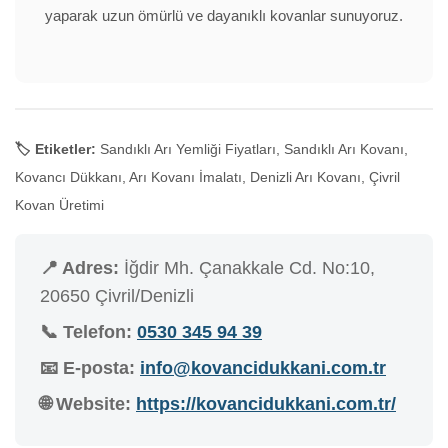
yaparak uzun ömürlü ve dayanıklı kovanlar sunuyoruz.
🏷️ Etiketler:
Sandıklı Arı Yemliği Fiyatları, Sandıklı Arı Kovanı,
Kovancı Dükkanı, Arı Kovanı İmalatı, Denizli Arı Kovanı, Çivril
Kovan Üretimi
📍 Adres:
İğdir Mh. Çanakkale Cd. No:10,
20650 Çivril/Denizli
📞 Telefon:
0530 345 94 39
📧 E-posta:
info@kovancidukkani.com.tr
🌐 Website:
https://kovancidukkani.com.tr/