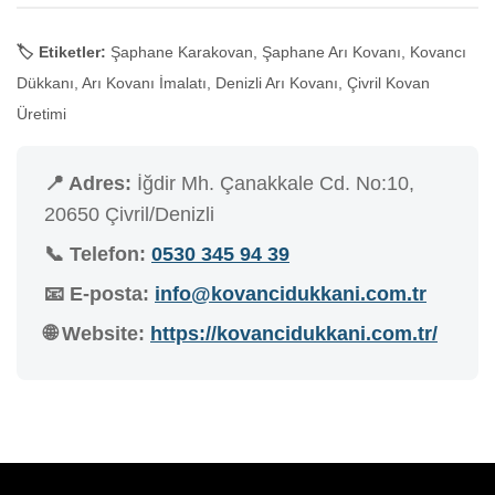
🏷️ Etiketler:
Şaphane Karakovan, Şaphane Arı Kovanı, Kovancı
Dükkanı, Arı Kovanı İmalatı, Denizli Arı Kovanı, Çivril Kovan
Üretimi
📍 Adres:
İğdir Mh. Çanakkale Cd. No:10,
20650 Çivril/Denizli
📞 Telefon:
0530 345 94 39
📧 E-posta:
info@kovancidukkani.com.tr
🌐 Website:
https://kovancidukkani.com.tr/