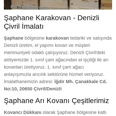
Şaphane Karakovan - Denizli
Çivril İmalatı
Şaphane
bölgesine
karakovan
tedariki ve satışında
Denizli üretim, el yapımı kovan ve müşteri
memnuniyeti odaklı çalışıyoruz. Denizli Çivril'deki
atölyemizde 1. sınıf çam ağacından el işçiliği ile arı
kovanları üretiyoruz. 1. sınıf çam ağacı
anlayışımızla arıcılık sektörüne hizmet veriyoruz.
İmalathanemizin adresi:
İğdir Mh. Çanakkale Cd.
No:10, 20650 Çivril/Denizli
Şaphane Arı Kovanı Çeşitlerimiz
Kovancı Dükkanı
olarak Şaphane bölgesine katlı