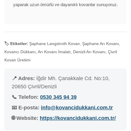
yaparak uzun ömürlü ve dayanıklı kovanlar sunuyoruz.
🏷️ Etiketler:
Şaphane Langstroth Kovan, Şaphane Arı Kovanı,
Kovancı Dükkanı, Arı Kovanı İmalatı, Denizli Arı Kovanı, Çivril
Kovan Üretimi
📍 Adres:
İğdir Mh. Çanakkale Cd. No:10,
20650 Çivril/Denizli
📞 Telefon:
0530 345 94 39
📧 E-posta:
info@kovancidukkani.com.tr
🌐 Website:
https://kovancidukkani.com.tr/