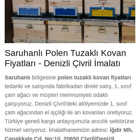
Saruhanlı Polen Tuzaklı Kovan
Fiyatları - Denizli Çivril İmalatı
Saruhanlı
bölgesine
polen tuzaklı kovan fiyatları
tedariki ve satışında fabrikadan direkt satış, 1. sınıf
çam ağacı ve müşteri memnuniyeti odaklı
çalışıyoruz. Denizli Çivril'deki atölyemizde 1. sınıf
çam ağacından el işçiliği ile arı kovanları üretiyoruz.
Türkiye geneli kargo anlayışımızla arıcılık sektörüne
hizmet veriyoruz. İmalathanemizin adresi:
İğdir Mh.
Çanakkale Cd. No:10, 20650 Çivril/Denizli