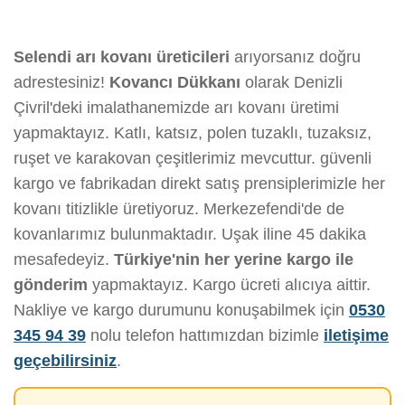
Selendi arı kovanı üreticileri
arıyorsanız doğru
adrestesiniz!
Kovancı Dükkanı
olarak Denizli
Çivril'deki imalathanemizde arı kovanı üretimi
yapmaktayız. Katlı, katsız, polen tuzaklı, tuzaksız,
ruşet ve karakovan çeşitlerimiz mevcuttur. güvenli
kargo ve fabrikadan direkt satış prensiplerimizle her
kovanı titizlikle üretiyoruz. Merkezefendi'de de
kovanlarımız bulunmaktadır. Uşak iline 45 dakika
mesafedeyiz.
Türkiye'nin her yerine kargo ile
gönderim
yapmaktayız. Kargo ücreti alıcıya aittir.
Nakliye ve kargo durumunu konuşabilmek için
0530
345 94 39
nolu telefon hattımızdan bizimle
iletişime
geçebilirsiniz
.