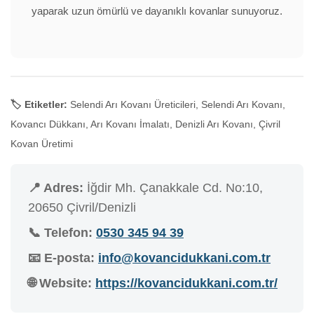
yaparak uzun ömürlü ve dayanıklı kovanlar sunuyoruz.
🏷️ Etiketler:
Selendi Arı Kovanı Üreticileri, Selendi Arı Kovanı,
Kovancı Dükkanı, Arı Kovanı İmalatı, Denizli Arı Kovanı, Çivril
Kovan Üretimi
📍 Adres:
İğdir Mh. Çanakkale Cd. No:10,
20650 Çivril/Denizli
📞 Telefon:
0530 345 94 39
📧 E-posta:
info@kovancidukkani.com.tr
🌐 Website:
https://kovancidukkani.com.tr/