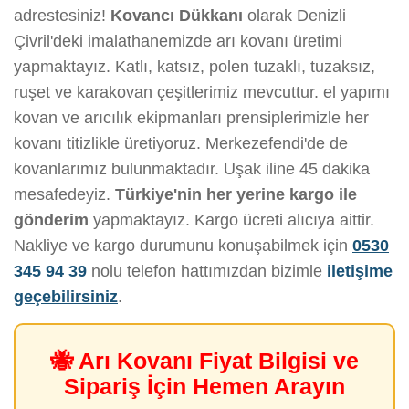
adrestesiniz!
Kovancı Dükkanı
olarak Denizli
Çivril'deki imalathanemizde arı kovanı üretimi
yapmaktayız. Katlı, katsız, polen tuzaklı, tuzaksız,
ruşet ve karakovan çeşitlerimiz mevcuttur. el yapımı
kovan ve arıcılık ekipmanları prensiplerimizle her
kovanı titizlikle üretiyoruz. Merkezefendi'de de
kovanlarımız bulunmaktadır. Uşak iline 45 dakika
mesafedeyiz.
Türkiye'nin her yerine kargo ile
gönderim
yapmaktayız. Kargo ücreti alıcıya aittir.
Nakliye ve kargo durumunu konuşabilmek için
0530
345 94 39
nolu telefon hattımızdan bizimle
iletişime
geçebilirsiniz
.
🐝 Arı Kovanı Fiyat Bilgisi ve
Sipariş İçin Hemen Arayın