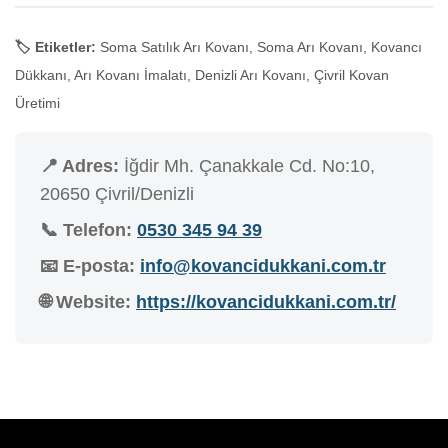
🏷️ Etiketler:
Soma Satılık Arı Kovanı, Soma Arı Kovanı, Kovancı
Dükkanı, Arı Kovanı İmalatı, Denizli Arı Kovanı, Çivril Kovan
Üretimi
📍 Adres:
İğdir Mh. Çanakkale Cd. No:10,
20650 Çivril/Denizli
📞 Telefon:
0530 345 94 39
📧 E-posta:
info@kovancidukkani.com.tr
🌐 Website:
https://kovancidukkani.com.tr/