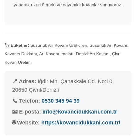
yaparak uzun ömürlü ve dayanıklı kovanlar sunuyoruz.
🏷️ Etiketler:
Susurluk Arı Kovanı Üreticileri, Susurluk Arı Kovanı,
Kovancı Dükkanı, Arı Kovanı İmalatı, Denizli Arı Kovanı, Çivril
Kovan Üretimi
📍 Adres:
İğdir Mh. Çanakkale Cd. No:10,
20650 Çivril/Denizli
📞 Telefon:
0530 345 94 39
📧 E-posta:
info@kovancidukkani.com.tr
🌐 Website:
https://kovancidukkani.com.tr/