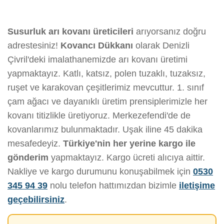
Susurluk arı kovanı üreticileri
arıyorsanız doğru
adrestesiniz!
Kovancı Dükkanı
olarak Denizli
Çivril'deki imalathanemizde arı kovanı üretimi
yapmaktayız. Katlı, katsız, polen tuzaklı, tuzaksız,
ruşet ve karakovan çeşitlerimiz mevcuttur. 1. sınıf
çam ağacı ve dayanıklı üretim prensiplerimizle her
kovanı titizlikle üretiyoruz. Merkezefendi'de de
kovanlarımız bulunmaktadır. Uşak iline 45 dakika
mesafedeyiz.
Türkiye'nin her yerine kargo ile
gönderim
yapmaktayız. Kargo ücreti alıcıya aittir.
Nakliye ve kargo durumunu konuşabilmek için
0530
345 94 39
nolu telefon hattımızdan bizimle
iletişime
geçebilirsiniz
.