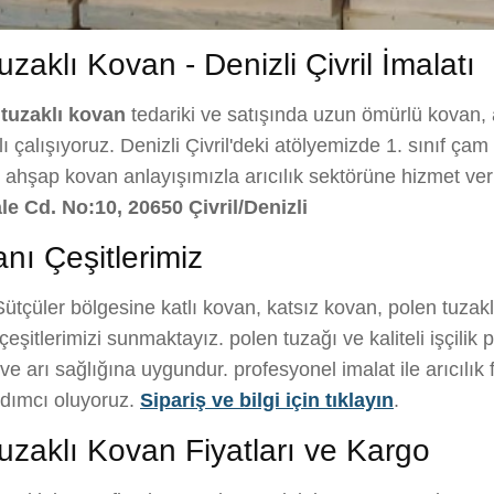
zaklı Kovan - Denizli Çivril İmalatı
 tuzaklı kovan
tedariki ve satışında uzun ömürlü kovan, a
çalışıyoruz. Denizli Çivril'deki atölyemizde 1. sınıf çam a
l ahşap kovan anlayışımızla arıcılık sektörüne hizmet ve
le Cd. No:10, 20650 Çivril/Denizli
nı Çeşitlerimiz
ütçüler bölgesine katlı kovan, katsız kovan, polen tuzak
şitlerimizi sunmaktayız. polen tuzağı ve kaliteli işçilik p
 arı sağlığına uygundur. profesyonel imalat ile arıcılık f
rdımcı oluyoruz.
Sipariş ve bilgi için tıklayın
.
uzaklı Kovan Fiyatları ve Kargo