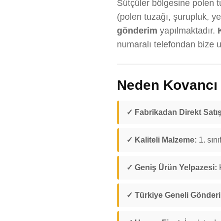
Sütçüler bölgesine polen tu
(polen tuzağı, şurupluk, y
gönderim
yapılmaktadır.
numaralı telefondan bize ul
Neden Kovancı D
✓ Fabrikadan Direkt Satış
✓ Kaliteli Malzeme:
1. sını
✓ Geniş Ürün Yelpazesi:
K
✓ Türkiye Geneli Gönder