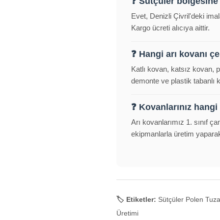
❓ Sütçüler bölgesine
Evet, Denizli Çivril'deki im
Kargo ücreti alıcıya aittir.
❓ Hangi arı kovanı çeş
Katlı kovan, katsız kovan, 
demonte ve plastik tabanlı
❓ Kovanlarınız hangi
Arı kovanlarımız 1. sınıf ça
ekipmanlarla üretim yapara
🏷️ Etiketler:
Sütçüler Polen Tuzak
Üretimi