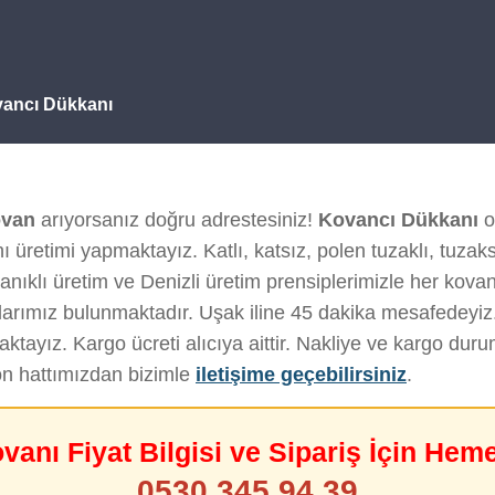
vancı Dükkanı
ovan
arıyorsanız doğru adrestesiniz!
Kovancı Dükkanı
ol
 üretimi yapmaktayız. Katlı, katsız, polen tuzaklı, tuzak
nıklı üretim ve Denizli üretim prensiplerimizle her kovanı 
arımız bulunmaktadır. Uşak iline 45 dakika mesafedeyiz
tayız. Kargo ücreti alıcıya aittir. Nakliye ve kargo du
on hattımızdan bizimle
iletişime geçebilirsiniz
.
ovanı Fiyat Bilgisi ve Sipariş İçin Hem
0530 345 94 39