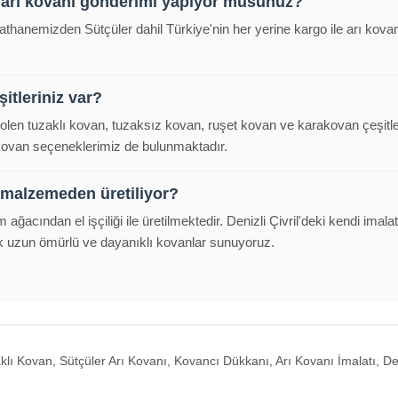
 arı kovanı gönderimi yapıyor musunuz?
alathanemizden Sütçüler dahil Türkiye'nin her yerine kargo ile arı ko
itleriniz var?
polen tuzaklı kovan, tuzaksız kovan, ruşet kovan ve karakovan çeşitl
 kovan seçeneklerimiz de bulunmaktadır.
 malzemeden üretiliyor?
m ağacından el işçiliği ile üretilmektedir. Denizli Çivril'deki kendi im
k uzun ömürlü ve dayanıklı kovanlar sunuyoruz.
lı Kovan, Sütçüler Arı Kovanı, Kovancı Dükkanı, Arı Kovanı İmalatı, Den