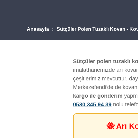
Anasayfa
Sütçüler Polen Tuzaklı Kovan - Ko
Sütçüler polen tuzaklı k
imalathanemizde arı kovanı
çeşitlerimiz mevcuttur. daya
Merkezefendi'de de kovanl
kargo ile gönderim
yapmak
0530 345 94 39
nolu telef
🐝 Arı K