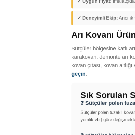
✓ Uygun Fiyat:
İmalatçıdan
✓ Deneyimli Ekip:
Arıcılık
Arı Kovanı Ürün
Sütçüler bölgesine katlı ar
karakovan, demonte arı kov
kovan çıtası, kovan altlığı
geçin
.
Sık Sorulan S
❓ Sütçüler polen tuza
Sütçüler polen tuzaklı kovan
yemlik vb.) göre değişmekted