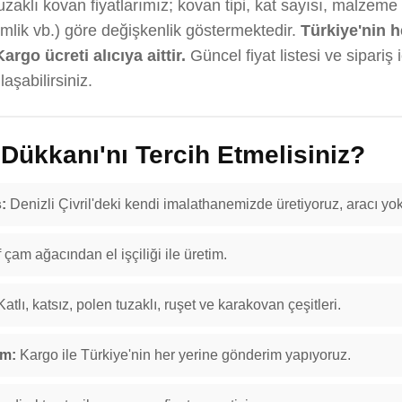
zaklı kovan fiyatlarımız; kovan tipi, kat sayısı, malzeme
emlik vb.) göre değişkenlik göstermektedir.
Türkiye'nin h
Kargo ücreti alıcıya aittir.
Güncel fiyat listesi ve sipariş 
aşabilirsiniz.
ükkanı'nı Tercih Etmelisiniz?
:
Denizli Çivril'deki kendi imalathanemizde üretiyoruz, aracı yok
f çam ağacından el işçiliği ile üretim.
atlı, katsız, polen tuzaklı, ruşet ve karakovan çeşitleri.
im:
Kargo ile Türkiye'nin her yerine gönderim yapıyoruz.