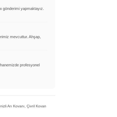
vanı gönderimi yapmaktayız.
erimiz mevcuttur. Ahşap,
alathanemizde profesyonel
izli Arı Kovanı, Çivril Kovan