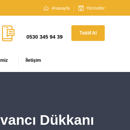
Anasayfa
Hizmetler
Çağrı Merkezi
Teklif Al
0530 345 94 39
imiz
İletişim
ovancı Dükkanı