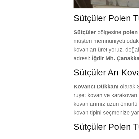
Sütçüler Polen Tu
Sütçüler
bölgesine
polen
müşteri memnuniyeti odaklı 
kovanları üretiyoruz. doğa
adresi:
İğdir Mh. Çanakka
Sütçüler Arı Kova
Kovancı Dükkanı
olarak S
ruşet kovan ve karakovan çe
kovanlarımız uzun ömürlü ve
kovan tipini seçmenize ya
Sütçüler Polen T