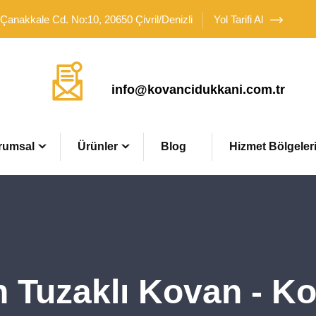
 Çanakkale Cd. No:10, 20650 Çivril/Denizli
Yol Tarifi Al
Mail Adresimiz
info@kovancidukkani.com.tr
rumsal
Ürünler
Blog
Hizmet Bölgeler
n Tuzaklı Kovan - K