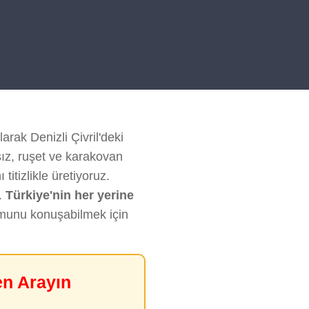
arak Denizli Çivril'deki
sız, ruşet ve karakovan
titizlikle üretiyoruz.
.
Türkiye'nin her yerine
rumunu konuşabilmek için
en Arayın