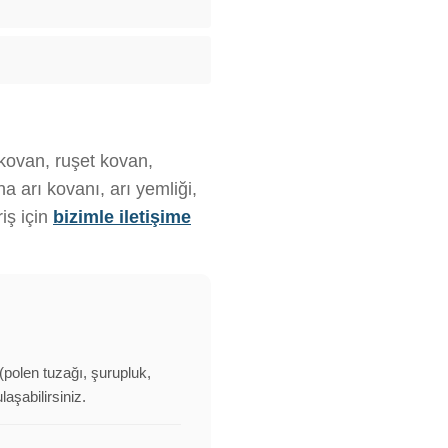
 kovan, ruşet kovan,
 arı kovanı, arı yemliği,
iş için
bizimle iletişime
 (polen tuzağı, şurupluk,
aşabilirsiniz.