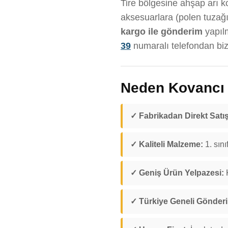
Tire bölgesine ahşap arı kov
aksesuarlara (polen tuzağı
kargo ile gönderim
yapıl
39
numaralı telefondan bize
Neden Kovancı D
✓ Fabrikadan Direkt Satış
✓ Kaliteli Malzeme:
1. sını
✓ Geniş Ürün Yelpazesi:
K
✓ Türkiye Geneli Gönder