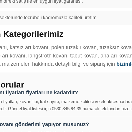
 direkt satış ile en uygun fiyat garantisi.
 sektöründe tecrübeli kadromuzla kaliteli üretim.
 Kategorilerimiz
vanı, katsız arı kovanı, polen tuzaklı kovan, tuzaksız ko
arı kovanı, langstroth kovan, tabut kovan, ana arı kovanı,
ık malzemeleri hakkında detaylı bilgi ve sipariş için
biziml
orular
ı fiyatları fiyatları ne kadardır?
rı fiyatları; kovan tipi, kat sayısı, malzeme kalitesi ve ek aksesuarlar
ir. Güncel fiyat listesi için 0530 345 94 39 numaralı telefondan bize ul
 kovanı gönderimi yapıyor musunuz?