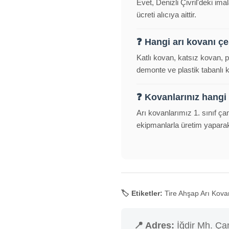
Evet, Denizli Çivril'deki im
ücreti alıcıya aittir.
❓ Hangi arı kovanı çeş
Katlı kovan, katsız kovan, 
demonte ve plastik tabanlı
❓ Kovanlarınız hangi
Arı kovanlarımız 1. sınıf ça
ekipmanlarla üretim yapara
🏷️ Etiketler:
Tire Ahşap Arı Kovanı
📍 Adres:
İğdir Mh. Çan