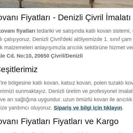
anı Fiyatları - Denizli Çivril İmalatı
ovanı fiyatları
tedariki ve satışında katlı kovan sistemi, 
çalışıyoruz. Denizli Çivril'deki atölyemizde 1. sınıf çam a
lık malzemeleri anlayışımızla arıcılık sektörüne hizmet v
le Cd. No:10, 20650 Çivril/Denizli
eşitlerimiz
ire bölgesine katlı kovan, katsız kovan, polen tuzaklı ko
rimizi sunmaktayız. Denizli üretim ve profesyonel imalat 
 arı sağlığına uygundur. uzun ömürlü kovan ile arıcılık f
ize yardımcı oluyoruz.
Sipariş ve bilgi için tıklayın
.
vanı Fiyatları Fiyatları ve Kargo