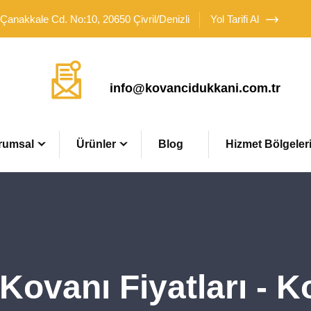
 Çanakkale Cd. No:10, 20650 Çivril/Denizli
Yol Tarifi Al
Mail Adresimiz
info@kovancidukkani.com.tr
rumsal
Ürünler
Blog
Hizmet Bölgeler
 Kovanı Fiyatları - 