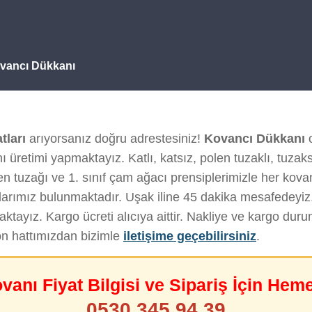
Kovancı Dükkanı
tları
arıyorsanız doğru adrestesiniz!
Kovancı Dükkanı
o
 üretimi yapmaktayız. Katlı, katsız, polen tuzaklı, tuzak
en tuzağı ve 1. sınıf çam ağacı prensiplerimizle her kovanı 
arımız bulunmaktadır. Uşak iline 45 dakika mesafedeyiz
tayız. Kargo ücreti alıcıya aittir. Nakliye ve kargo du
on hattımızdan bizimle
iletişime geçebilirsiniz
.
ovanı Fiyat Bilgisi ve Sipariş İçin Hem
0530 345 94 39