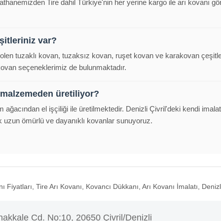
alathanemizden Tire dahil Türkiye'nin her yerine kargo ile arı kovanı
itleriniz var?
polen tuzaklı kovan, tuzaksız kovan, ruşet kovan ve karakovan çeşitl
 kovan seçeneklerimiz de bulunmaktadır.
 malzemeden üretiliyor?
m ağacından el işçiliği ile üretilmektedir. Denizli Çivril'deki kendi im
k uzun ömürlü ve dayanıklı kovanlar sunuyoruz.
 Fiyatları, Tire Arı Kovanı, Kovancı Dükkanı, Arı Kovanı İmalatı, Denizl
akkale Cd. No:10, 20650 Çivril/Denizli