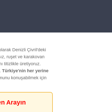
larak Denizli Çivril'deki
sız, ruşet ve karakovan
titizlikle üretiyoruz.
.
Türkiye'nin her yerine
rumunu konuşabilmek için
en Arayın