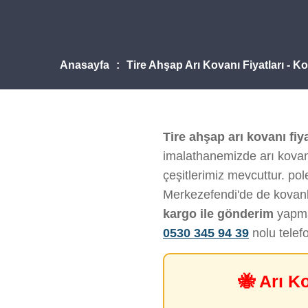
Anasayfa
Tire Ahşap Arı Kovanı Fiyatları - 
Tire ahşap arı kovanı fiya
imalathanemizde arı kovanı
çeşitlerimiz mevcuttur. pol
Merkezefendi'de de kovanl
kargo ile gönderim
yapmak
0530 345 94 39
nolu telef
🐝 Arı K