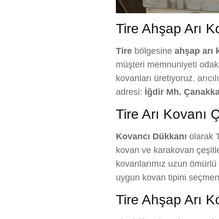
Tire Ahşap Arı Kov
Tire
bölgesine
ahşap arı k
müşteri memnuniyeti odaklı 
kovanları üretiyoruz. arıcı
adresi:
İğdir Mh. Çanakka
Tire Arı Kovanı Ç
Kovancı Dükkanı
olarak T
kovan ve karakovan çeşitle
kovanlarımız uzun ömürlü ve
uygun kovan tipini seçmen
Tire Ahşap Arı Ko