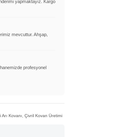
 gönderimi yapmaktayız. Kargo
erimiz mevcuttur. Ahşap,
alathanemizde profesyonel
i Arı Kovanı, Çivril Kovan Üretimi