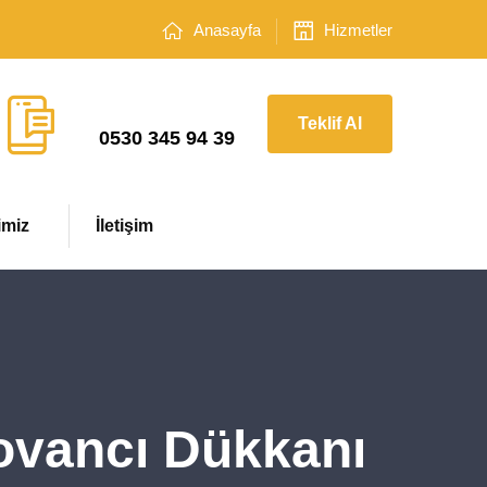
Anasayfa
Hizmetler
Çağrı Merkezi
Teklif Al
0530 345 94 39
imiz
İletişim
Kovancı Dükkanı