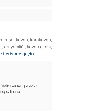
van, ruşet kovan, karakovan,
 arı yemliği, kovan çıtası,
e iletişime geçin
.
a (polen tuzağı, şurupluk,
aşabilirsiniz.