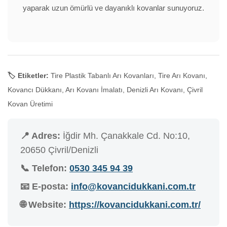
yaparak uzun ömürlü ve dayanıklı kovanlar sunuyoruz.
🏷️ Etiketler:
Tire Plastik Tabanlı Arı Kovanları, Tire Arı Kovanı,
Kovancı Dükkanı, Arı Kovanı İmalatı, Denizli Arı Kovanı, Çivril
Kovan Üretimi
📍 Adres:
İğdir Mh. Çanakkale Cd. No:10,
20650 Çivril/Denizli
📞 Telefon:
0530 345 94 39
📧 E-posta:
info@kovancidukkani.com.tr
🌐 Website:
https://kovancidukkani.com.tr/