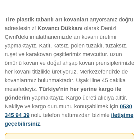
Tire plastik tabanlı arı kovanları
arıyorsanız doğru
adrestesiniz!
Kovancı Dükkanı
olarak Denizli
Çivril'deki imalathanemizde arı kovanı üretimi
yapmaktayız. Katlı, katsız, polen tuzaklı, tuzaksız,
ruşet ve karakovan çeşitlerimiz mevcuttur. uzun
ömürlü kovan ve doğal ahşap kovan prensiplerimizle
her kovanı titizlikle üretiyoruz. Merkezefendi'de de
kovanlarımız bulunmaktadır. Uşak iline 45 dakika
mesafedeyiz.
Türkiye'nin her yerine kargo ile
gönderim
yapmaktayız. Kargo ücreti alıcıya aittir.
Nakliye ve kargo durumunu konuşabilmek için
0530
345 94 39
nolu telefon hattımızdan bizimle
iletişime
geçebilirsiniz
.