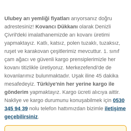
Ulubey arı yemliği fiyatları
arıyorsanız doğru
adrestesiniz!
Kovancı Dükkanı
olarak Denizli
Çivril'deki imalathanemizde arı kovanı üretimi
yapmaktayız. Katlı, katsız, polen tuzaklı, tuzaksız,
ruşet ve karakovan çeşitlerimiz mevcuttur. 1. sınıf
çam ağacı ve güvenli kargo prensiplerimizle her
kovanı titizlikle üretiyoruz. Merkezefendi'de de
kovanlarımız bulunmaktadır. Uşak iline 45 dakika
mesafedeyiz.
Türkiye'nin her yerine kargo ile
gönderim
yapmaktayız. Kargo ücreti alıcıya aittir.
Nakliye ve kargo durumunu konuşabilmek için
0530
345 94 39
nolu telefon hattımızdan bizimle
iletişime
geçebilirsiniz
.