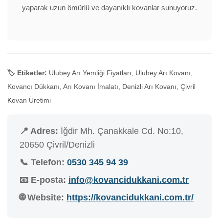
yaparak uzun ömürlü ve dayanıklı kovanlar sunuyoruz.
🏷️ Etiketler:
Ulubey Arı Yemliği Fiyatları, Ulubey Arı Kovanı,
Kovancı Dükkanı, Arı Kovanı İmalatı, Denizli Arı Kovanı, Çivril
Kovan Üretimi
📍 Adres:
İğdir Mh. Çanakkale Cd. No:10,
20650 Çivril/Denizli
📞 Telefon:
0530 345 94 39
📧 E-posta:
info@kovancidukkani.com.tr
🌐 Website:
https://kovancidukkani.com.tr/