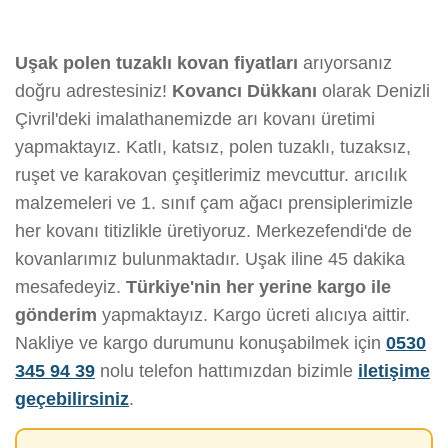
Uşak polen tuzaklı kovan fiyatları
arıyorsanız
doğru adrestesiniz!
Kovancı Dükkanı
olarak Denizli
Çivril'deki imalathanemizde arı kovanı üretimi
yapmaktayız. Katlı, katsız, polen tuzaklı, tuzaksız,
ruşet ve karakovan çeşitlerimiz mevcuttur. arıcılık
malzemeleri ve 1. sınıf çam ağacı prensiplerimizle
her kovanı titizlikle üretiyoruz. Merkezefendi'de de
kovanlarımız bulunmaktadır. Uşak iline 45 dakika
mesafedeyiz.
Türkiye'nin her yerine kargo ile
gönderim
yapmaktayız. Kargo ücreti alıcıya aittir.
Nakliye ve kargo durumunu konuşabilmek için
0530
345 94 39
nolu telefon hattımızdan bizimle
iletişime
geçebilirsiniz
.