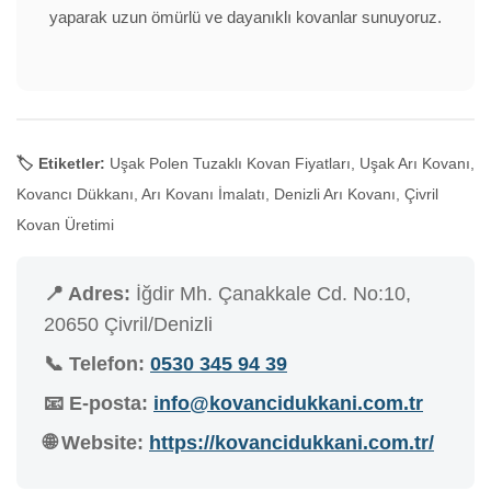
yaparak uzun ömürlü ve dayanıklı kovanlar sunuyoruz.
🏷️ Etiketler:
Uşak Polen Tuzaklı Kovan Fiyatları, Uşak Arı Kovanı,
Kovancı Dükkanı, Arı Kovanı İmalatı, Denizli Arı Kovanı, Çivril
Kovan Üretimi
📍 Adres:
İğdir Mh. Çanakkale Cd. No:10,
20650 Çivril/Denizli
📞 Telefon:
0530 345 94 39
📧 E-posta:
info@kovancidukkani.com.tr
🌐 Website:
https://kovancidukkani.com.tr/