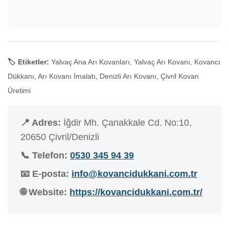
🏷️ Etiketler:
Yalvaç Ana Arı Kovanları, Yalvaç Arı Kovanı, Kovancı
Dükkanı, Arı Kovanı İmalatı, Denizli Arı Kovanı, Çivril Kovan
Üretimi
📍 Adres:
İğdir Mh. Çanakkale Cd. No:10,
20650 Çivril/Denizli
📞 Telefon:
0530 345 94 39
📧 E-posta:
info@kovancidukkani.com.tr
🌐 Website:
https://kovancidukkani.com.tr/