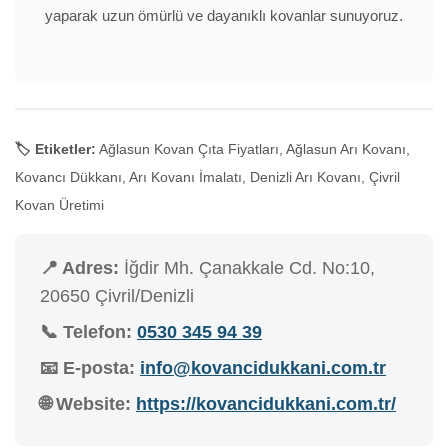
yaparak uzun ömürlü ve dayanıklı kovanlar sunuyoruz.
🏷️ Etiketler:
Ağlasun Kovan Çıta Fiyatları, Ağlasun Arı Kovanı,
Kovancı Dükkanı, Arı Kovanı İmalatı, Denizli Arı Kovanı, Çivril
Kovan Üretimi
📍 Adres:
İğdir Mh. Çanakkale Cd. No:10,
20650 Çivril/Denizli
📞 Telefon:
0530 345 94 39
📧 E-posta:
info@kovancidukkani.com.tr
🌐 Website:
https://kovancidukkani.com.tr/