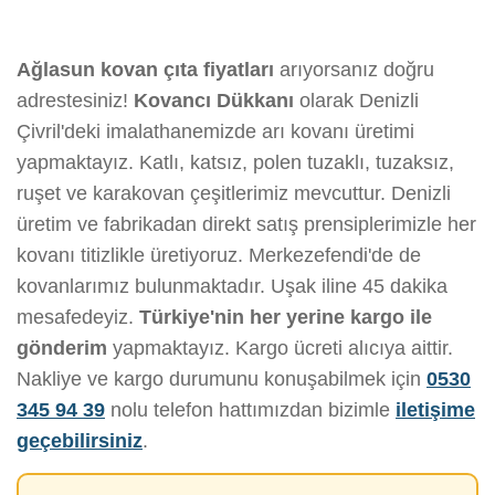
Ağlasun kovan çıta fiyatları
arıyorsanız doğru
adrestesiniz!
Kovancı Dükkanı
olarak Denizli
Çivril'deki imalathanemizde arı kovanı üretimi
yapmaktayız. Katlı, katsız, polen tuzaklı, tuzaksız,
ruşet ve karakovan çeşitlerimiz mevcuttur. Denizli
üretim ve fabrikadan direkt satış prensiplerimizle her
kovanı titizlikle üretiyoruz. Merkezefendi'de de
kovanlarımız bulunmaktadır. Uşak iline 45 dakika
mesafedeyiz.
Türkiye'nin her yerine kargo ile
gönderim
yapmaktayız. Kargo ücreti alıcıya aittir.
Nakliye ve kargo durumunu konuşabilmek için
0530
345 94 39
nolu telefon hattımızdan bizimle
iletişime
geçebilirsiniz
.