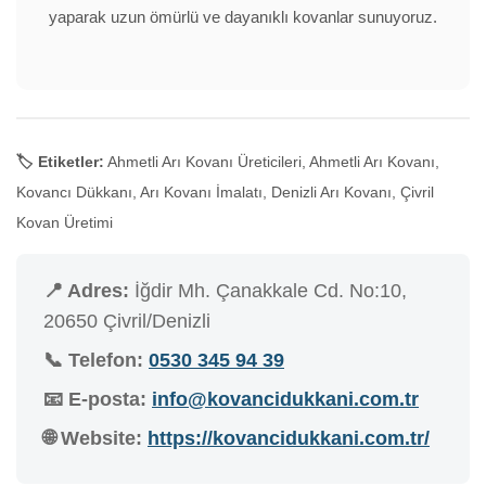
yaparak uzun ömürlü ve dayanıklı kovanlar sunuyoruz.
🏷️ Etiketler:
Ahmetli Arı Kovanı Üreticileri, Ahmetli Arı Kovanı,
Kovancı Dükkanı, Arı Kovanı İmalatı, Denizli Arı Kovanı, Çivril
Kovan Üretimi
📍 Adres:
İğdir Mh. Çanakkale Cd. No:10,
20650 Çivril/Denizli
📞 Telefon:
0530 345 94 39
📧 E-posta:
info@kovancidukkani.com.tr
🌐 Website:
https://kovancidukkani.com.tr/