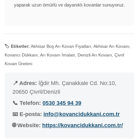
yaparak uzun ömürlü ve dayanıklı kovanlar sunuyoruz.
🏷️ Etiketler:
Akhisar Boş Arı Kovan Fiyatları, Akhisar Arı Kovanı,
Kovancı Dükkanı, Arı Kovanı İmalatı, Denizli Arı Kovanı, Çivril
Kovan Üretimi
📍 Adres:
İğdir Mh. Çanakkale Cd. No:10,
20650 Çivril/Denizli
📞 Telefon:
0530 345 94 39
📧 E-posta:
info@kovancidukkani.com.tr
🌐 Website:
https://kovancidukkani.com.tr/