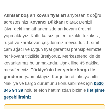
Akhisar boş arı kovan fiyatları
arıyorsanız doğru
adrestesiniz!
Kovancı Dükkanı
olarak Denizli
Çivril'deki imalathanemizde arı kovanı üretimi
yapmaktayız. Katlı, katsız, polen tuzaklı, tuzaksız,
ruşet ve karakovan çeşitlerimiz mevcuttur. 1. sınıf
çam ağacı ve uygun fiyat garantisi prensiplerimizle
her kovanı titizlikle üretiyoruz. Merkezefendi'de de
kovanlarımız bulunmaktadır. Uşak iline 45 dakika
mesafedeyiz.
Türkiye'nin her yerine kargo ile
gönderim
yapmaktayız. Kargo ücreti alıcıya aittir.
Nakliye ve kargo durumunu konuşabilmek için
0530
345 94 39
nolu telefon hattımızdan bizimle
iletişime
geçebilirsiniz
.