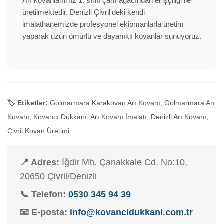
Arı kovanlarımız 1. sınıf çam ağacından el işçiliği ile
üretilmektedir. Denizli Çivril'deki kendi
imalathanemizde profesyonel ekipmanlarla üretim
yaparak uzun ömürlü ve dayanıklı kovanlar sunuyoruz.
🏷️ Etiketler:
Gölmarmara Karakovan Arı Kovanı, Gölmarmara Arı
Kovanı, Kovancı Dükkanı, Arı Kovanı İmalatı, Denizli Arı Kovanı,
Çivril Kovan Üretimi
📍 Adres:
İğdir Mh. Çanakkale Cd. No:10,
20650 Çivril/Denizli
📞 Telefon:
0530 345 94 39
📧 E-posta:
info@kovancidukkani.com.tr