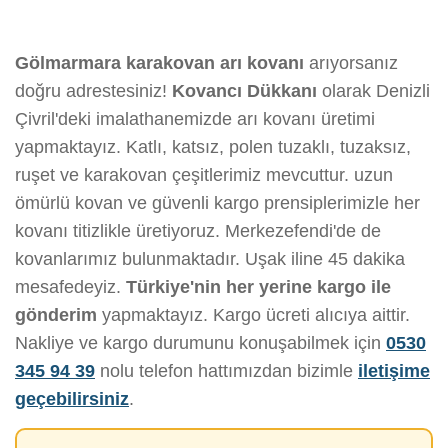
Gölmarmara karakovan arı kovanı
arıyorsanız
doğru adrestesiniz!
Kovancı Dükkanı
olarak Denizli
Çivril'deki imalathanemizde arı kovanı üretimi
yapmaktayız. Katlı, katsız, polen tuzaklı, tuzaksız,
ruşet ve karakovan çeşitlerimiz mevcuttur. uzun
ömürlü kovan ve güvenli kargo prensiplerimizle her
kovanı titizlikle üretiyoruz. Merkezefendi'de de
kovanlarımız bulunmaktadır. Uşak iline 45 dakika
mesafedeyiz.
Türkiye'nin her yerine kargo ile
gönderim
yapmaktayız. Kargo ücreti alıcıya aittir.
Nakliye ve kargo durumunu konuşabilmek için
0530
345 94 39
nolu telefon hattımızdan bizimle
iletişime
geçebilirsiniz
.