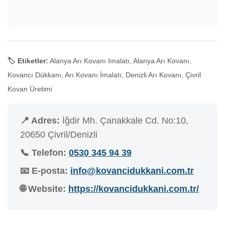
🏷️ Etiketler:
Alanya Arı Kovanı Imalatı, Alanya Arı Kovanı,
Kovancı Dükkanı, Arı Kovanı İmalatı, Denizli Arı Kovanı, Çivril
Kovan Üretimi
📍 Adres:
İğdir Mh. Çanakkale Cd. No:10,
20650 Çivril/Denizli
📞 Telefon:
0530 345 94 39
📧 E-posta:
info@kovancidukkani.com.tr
🌐 Website:
https://kovancidukkani.com.tr/