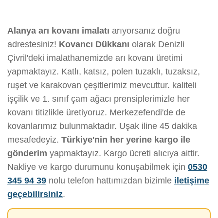
Alanya arı kovanı imalatı
arıyorsanız doğru
adrestesiniz!
Kovancı Dükkanı
olarak Denizli
Çivril'deki imalathanemizde arı kovanı üretimi
yapmaktayız. Katlı, katsız, polen tuzaklı, tuzaksız,
ruşet ve karakovan çeşitlerimiz mevcuttur. kaliteli
işçilik ve 1. sınıf çam ağacı prensiplerimizle her
kovanı titizlikle üretiyoruz. Merkezefendi'de de
kovanlarımız bulunmaktadır. Uşak iline 45 dakika
mesafedeyiz.
Türkiye'nin her yerine kargo ile
gönderim
yapmaktayız. Kargo ücreti alıcıya aittir.
Nakliye ve kargo durumunu konuşabilmek için
0530
345 94 39
nolu telefon hattımızdan bizimle
iletişime
geçebilirsiniz
.