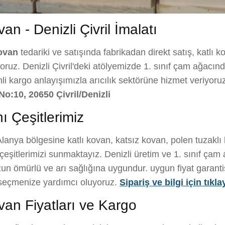
n - Denizli Çivril İmalatı
ovan
tedariki ve satışında fabrikadan direkt satış, katlı 
ruz. Denizli Çivril'deki atölyemizde 1. sınıf çam ağacından 
nli kargo anlayışımızla arıcılık sektörüne hizmet veriyoru
No:10, 20650 Çivril/Denizli
ı Çeşitlerimiz
lanya bölgesine katlı kovan, katsız kovan, polen tuzaklı
eşitlerimizi sunmaktayız. Denizli üretim ve 1. sınıf çam 
un ömürlü ve arı sağlığına uygundur. uygun fiyat garantisi i
i seçmenize yardımcı oluyoruz.
Sipariş ve bilgi için tıkla
an Fiyatları ve Kargo