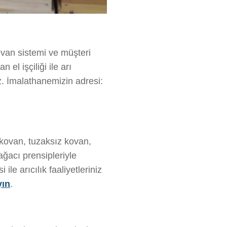
kovan sistemi ve müşteri
el işçiliği ile arı
z. İmalathanemizin adresi:
 kovan, tuzaksız kovan,
ağacı prensipleriyle
le arıcılık faaliyetleriniz
yın
.