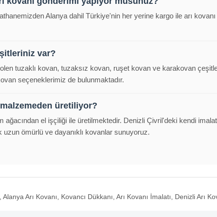
arı kovanı gönderimi yapıyor musunuz?
alathanemizden Alanya dahil Türkiye'nin her yerine kargo ile arı kova
itleriniz var?
polen tuzaklı kovan, tuzaksız kovan, ruşet kovan ve karakovan çeşitl
 kovan seçeneklerimiz de bulunmaktadır.
 malzemeden üretiliyor?
m ağacından el işçiliği ile üretilmektedir. Denizli Çivril'deki kendi im
k uzun ömürlü ve dayanıklı kovanlar sunuyoruz.
Alanya Arı Kovanı, Kovancı Dükkanı, Arı Kovanı İmalatı, Denizli Arı Kov