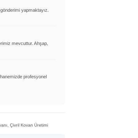
nı gönderimi yapmaktayız.
erimiz mevcuttur. Ahşap,
alathanemizde profesyonel
anı, Çivril Kovan Üretimi