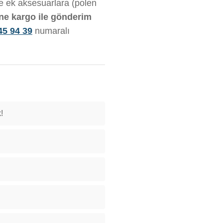
ve ek aksesuarlara (polen
ine kargo ile gönderim
45 94 39
numaralı
!