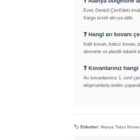
❓ Alanya bölgesine 
Evet, Denizli Çivril'deki im
Kargo ücreti alıcıya aittir.
❓ Hangi arı kovanı çeş
Katlı kovan, katsız kovan, 
demonte ve plastik tabanlı
❓ Kovanlarınız hangi
Arı kovanlarımız 1. sınıf ça
ekipmanlarla üretim yapara
🏷️ Etiketler:
Alanya Tabut Kovan, 