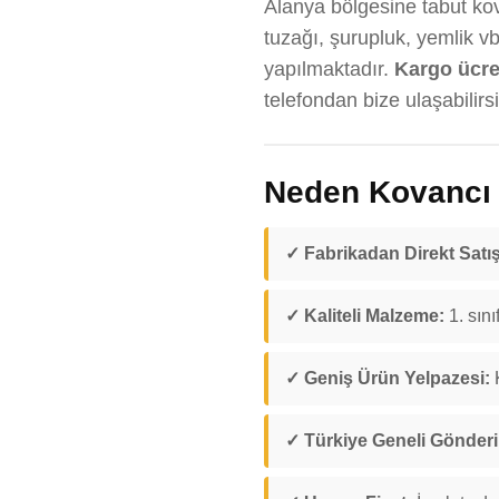
Alanya bölgesine tabut kov
tuzağı, şurupluk, yemlik v
yapılmaktadır.
Kargo ücreti
telefondan bize ulaşabilirsi
Neden Kovancı D
✓ Fabrikadan Direkt Satış
✓ Kaliteli Malzeme:
1. sını
✓ Geniş Ürün Yelpazesi:
K
✓ Türkiye Geneli Gönder