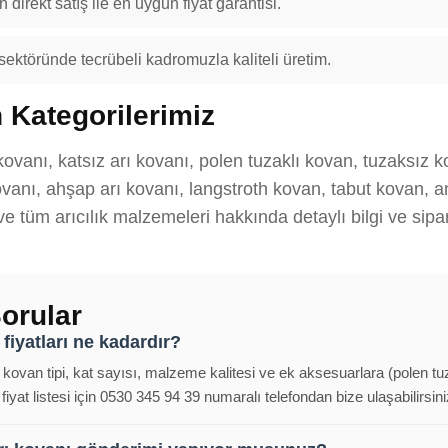
 direkt satış ile en uygun fiyat garantisi.
 sektöründe tecrübeli kadromuzla kaliteli üretim.
 Kategorilerimiz
kovanı, katsız arı kovanı, polen tuzaklı kovan, tuzaksız 
anı, ahşap arı kovanı, langstroth kovan, tabut kovan, ana
 ve tüm arıcılık malzemeleri hakkında detaylı bilgi ve sipar
orular
fiyatları ne kadardır?
; kovan tipi, kat sayısı, malzeme kalitesi ve ek aksesuarlara (polen tu
iyat listesi için 0530 345 94 39 numaralı telefondan bize ulaşabilirsini