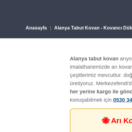
Anasayfa
Alanya Tabut Kovan - Kovancı Dük
Alanya tabut kovan
arıyo
imalathanemizde arı kovanı
çeşitlerimiz mevcuttur. doğ
üretiyoruz. Merkezefendi'
her yerine kargo ile gön
konuşabilmek için
0530 34
🐝 Arı K