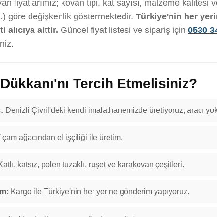
an fiyatlarımız; kovan tipi, kat sayısı, malzeme kalitesi 
b.) göre değişkenlik göstermektedir.
Türkiye'nin her yer
 alıcıya aittir.
Güncel fiyat listesi ve sipariş için
0530 3
niz.
ükkanı'nı Tercih Etmelisiniz?
:
Denizli Çivril'deki kendi imalathanemizde üretiyoruz, aracı yok
f çam ağacından el işçiliği ile üretim.
atlı, katsız, polen tuzaklı, ruşet ve karakovan çeşitleri.
im:
Kargo ile Türkiye'nin her yerine gönderim yapıyoruz.