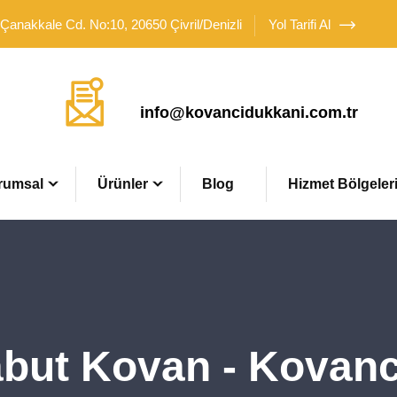
 Çanakkale Cd. No:10, 20650 Çivril/Denizli
Yol Tarifi Al
Mail Adresimiz
info@kovancidukkani.com.tr
rumsal
Ürünler
Blog
Hizmet Bölgeler
abut Kovan - Kovanc