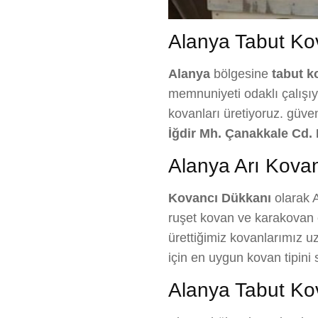
Alanya Tabut Kova
Alanya
bölgesine
tabut k
memnuniyeti odaklı çalışıyo
kovanları üretiyoruz. güve
İğdir Mh. Çanakkale Cd. 
Alanya Arı Kovan
Kovancı Dükkanı
olarak A
ruşet kovan ve karakovan ç
ürettiğimiz kovanlarımız uz
için en uygun kovan tipin
Alanya Tabut Kov