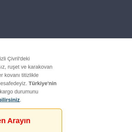
li Çivril'deki
sız, ruşet ve karakovan
kovanı titizlikle
mesafedeyiz.
Türkiye'nin
ve kargo durumunu
ilirsiniz
.
en Arayın