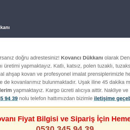
kanı
rsanız doğru adrestesiniz!
Kovancı Dükkanı
olarak Deniz
 üretimi yapmaktayız. Katlı, katsız, polen tuzaklı, tuzak
al ahşap kovan ve profesyonel imalat prensiplerimizle her 
de de kovanlarımız bulunmaktadır. Uşak iline 45 dakika 
derim
yapmaktayız. Kargo ücreti alıcıya aittir. Nakliye 
5 94 39
nolu telefon hattımızdan bizimle
iletişime geçeb
ovanı Fiyat Bilgisi ve Sipariş İçin Hem
0530 345 94 39