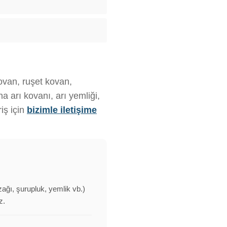
kovan, ruşet kovan,
 arı kovanı, arı yemliği,
iş için
bizimle iletişime
zağı, şurupluk, yemlik vb.)
z.