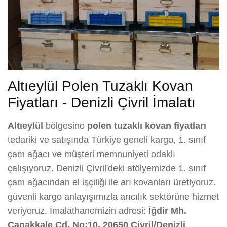
Altıeylül Polen Tuzaklı Kovan
Fiyatları - Denizli Çivril İmalatı
Altıeylül
bölgesine
polen tuzaklı kovan fiyatları
tedariki ve satışında Türkiye geneli kargo, 1. sınıf
çam ağacı ve müşteri memnuniyeti odaklı
çalışıyoruz. Denizli Çivril'deki atölyemizde 1. sınıf
çam ağacından el işçiliği ile arı kovanları üretiyoruz.
güvenli kargo anlayışımızla arıcılık sektörüne hizmet
veriyoruz. İmalathanemizin adresi:
İğdir Mh.
Çanakkale Cd. No:10, 20650 Çivril/Denizli