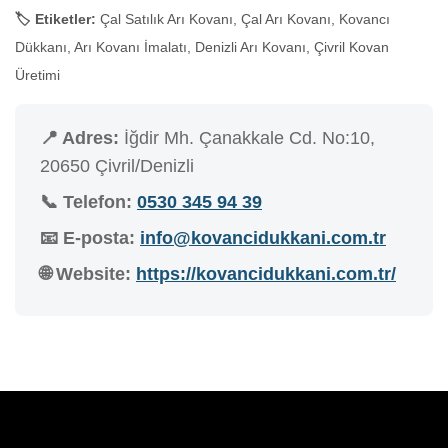
🏷️ Etiketler:
Çal Satılık Arı Kovanı, Çal Arı Kovanı, Kovancı
Dükkanı, Arı Kovanı İmalatı, Denizli Arı Kovanı, Çivril Kovan
Üretimi
📍 Adres:
İğdir Mh. Çanakkale Cd. No:10,
20650 Çivril/Denizli
📞 Telefon:
0530 345 94 39
📧 E-posta:
info@kovancidukkani.com.tr
🌐 Website:
https://kovancidukkani.com.tr/