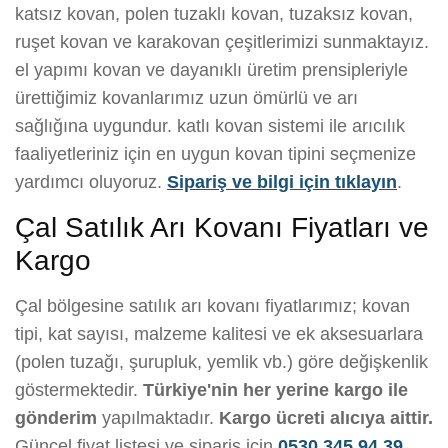
katsız kovan, polen tuzaklı kovan, tuzaksız kovan,
ruşet kovan ve karakovan çeşitlerimizi sunmaktayız.
el yapımı kovan ve dayanıklı üretim prensipleriyle
ürettiğimiz kovanlarımız uzun ömürlü ve arı
sağlığına uygundur. katlı kovan sistemi ile arıcılık
faaliyetleriniz için en uygun kovan tipini seçmenize
yardımcı oluyoruz.
Sipariş ve bilgi için tıklayın
.
Çal Satılık Arı Kovanı Fiyatları ve
Kargo
Çal bölgesine satılık arı kovanı fiyatlarımız; kovan
tipi, kat sayısı, malzeme kalitesi ve ek aksesuarlara
(polen tuzağı, şurupluk, yemlik vb.) göre değişkenlik
göstermektedir.
Türkiye'nin her yerine kargo ile
gönderim
yapılmaktadır.
Kargo ücreti alıcıya aittir.
Güncel fiyat listesi ve sipariş için
0530 345 94 39