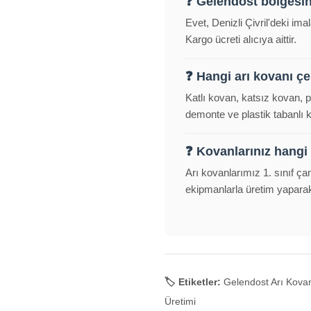
❓ Gelendost bölgesi
Evet, Denizli Çivril'deki i
Kargo ücreti alıcıya aittir.
❓ Hangi arı kovanı çeş
Katlı kovan, katsız kovan, 
demonte ve plastik tabanlı
❓ Kovanlarınız hangi
Arı kovanlarımız 1. sınıf ça
ekipmanlarla üretim yapara
🏷️ Etiketler:
Gelendost Arı Kovanı
Üretimi