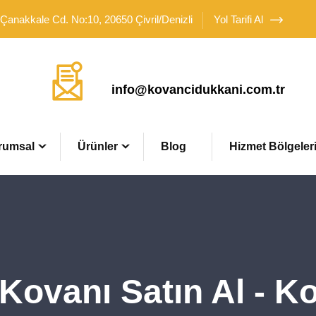
 Çanakkale Cd. No:10, 20650 Çivril/Denizli
Yol Tarifi Al
Mail Adresimiz
info@kovancidukkani.com.tr
rumsal
Ürünler
Blog
Hizmet Bölgeler
 Kovanı Satın Al - K