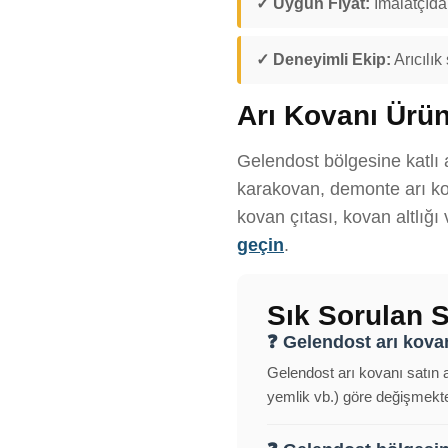
✓ Uygun Fiyat:
İmalatçıdan
✓ Deneyimli Ekip:
Arıcılık
Arı Kovanı Ürün
Gelendost bölgesine katlı a
karakovan, demonte arı kov
kovan çıtası, kovan altlığı
geçin
.
Sık Sorulan S
❓ Gelendost arı kovanı
Gelendost arı kovanı satın a
yemlik vb.) göre değişmekted