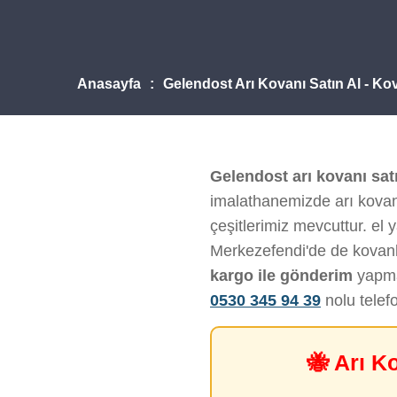
Anasayfa
Gelendost Arı Kovanı Satın Al - K
Gelendost arı kovanı satı
imalathanemizde arı kovanı
çeşitlerimiz mevcuttur. el 
Merkezefendi'de de kovanl
kargo ile gönderim
yapmak
0530 345 94 39
nolu telef
🐝 Arı K