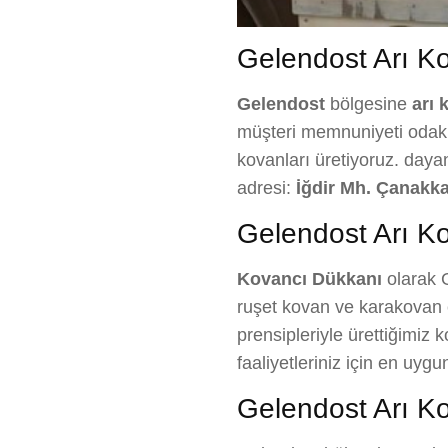
Gelendost Arı Kov
Gelendost
bölgesine
arı 
müşteri memnuniyeti odaklı 
kovanları üretiyoruz. daya
adresi:
İğdir Mh. Çanakka
Gelendost Arı Ko
Kovancı Dükkanı
olarak G
ruşet kovan ve karakovan ç
prensipleriyle ürettiğimiz 
faaliyetleriniz için en uy
Gelendost Arı Ko