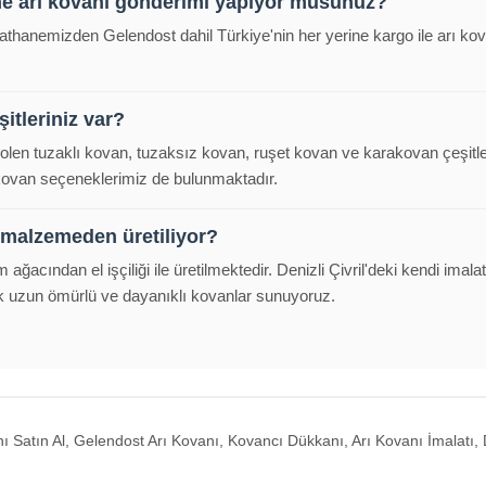
ne arı kovanı gönderimi yapıyor musunuz?
malathanemizden Gelendost dahil Türkiye'nin her yerine kargo ile arı k
itleriniz var?
polen tuzaklı kovan, tuzaksız kovan, ruşet kovan ve karakovan çeşitl
 kovan seçeneklerimiz de bulunmaktadır.
 malzemeden üretiliyor?
m ağacından el işçiliği ile üretilmektedir. Denizli Çivril'deki kendi im
k uzun ömürlü ve dayanıklı kovanlar sunuyoruz.
 Satın Al, Gelendost Arı Kovanı, Kovancı Dükkanı, Arı Kovanı İmalatı, D