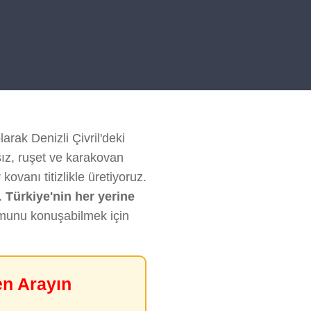
larak Denizli Çivril'deki
sız, ruşet ve karakovan
ovanı titizlikle üretiyoruz.
.
Türkiye'nin her yerine
rumunu konuşabilmek için
en Arayın