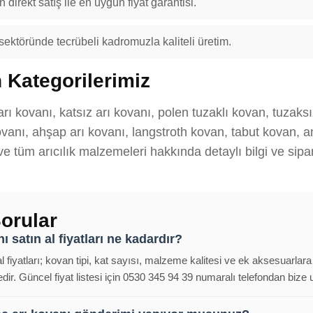
 direkt satış ile en uygun fiyat garantisi.
 sektöründe tecrübeli kadromuzla kaliteli üretim.
 Kategorilerimiz
rı kovanı, katsız arı kovanı, polen tuzaklı kovan, tuzaks
anı, ahşap arı kovanı, langstroth kovan, tabut kovan, ana
 ve tüm arıcılık malzemeleri hakkında detaylı bilgi ve sipar
orular
 satın al fiyatları ne kadardır?
l fiyatları; kovan tipi, kat sayısı, malzeme kalitesi ve ek aksesuarlara
ir. Güncel fiyat listesi için 0530 345 94 39 numaralı telefondan bize ul