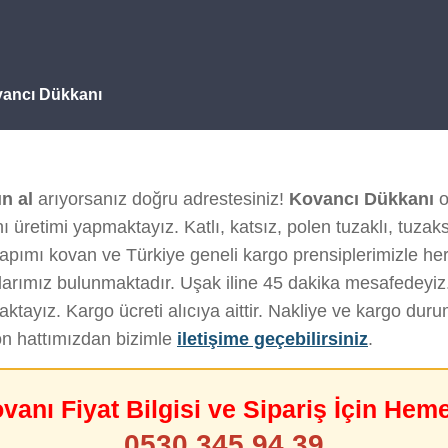
ovancı Dükkanı
n al
arıyorsanız doğru adrestesiniz!
Kovancı Dükkanı
o
 üretimi yapmaktayız. Katlı, katsız, polen tuzaklı, tuzak
yapımı kovan ve Türkiye geneli kargo prensiplerimizle her k
arımız bulunmaktadır. Uşak iline 45 dakika mesafedeyiz
tayız. Kargo ücreti alıcıya aittir. Nakliye ve kargo du
on hattımızdan bizimle
iletişime geçebilirsiniz
.
ovanı Fiyat Bilgisi ve Sipariş İçin Hem
0530 345 94 39