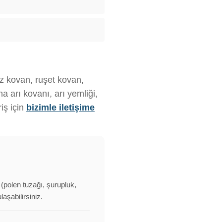
ız kovan, ruşet kovan,
 arı kovanı, arı yemliği,
iş için
bizimle iletişime
 (polen tuzağı, şurupluk,
aşabilirsiniz.