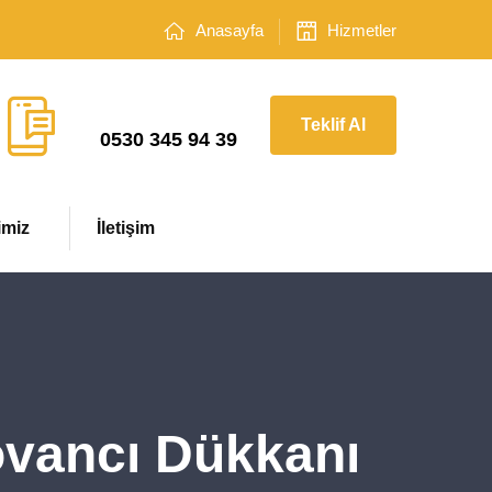
Anasayfa
Hizmetler
Çağrı Merkezi
Teklif Al
0530 345 94 39
imiz
İletişim
ovancı Dükkanı