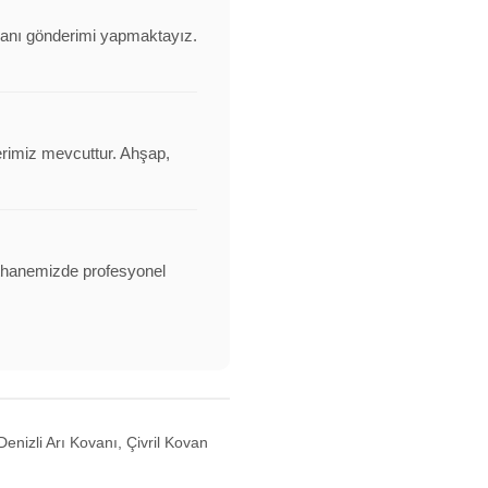
ovanı gönderimi yapmaktayız.
erimiz mevcuttur. Ahşap,
alathanemizde profesyonel
enizli Arı Kovanı, Çivril Kovan