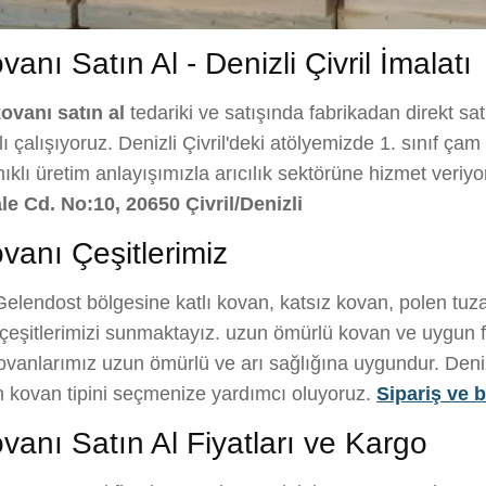
anı Satın Al - Denizli Çivril İmalatı
kovanı satın al
tedariki ve satışında fabrikadan direkt sat
çalışıyoruz. Denizli Çivril'deki atölyemizde 1. sınıf çam a
nıklı üretim anlayışımızla arıcılık sektörüne hizmet veriy
le Cd. No:10, 20650 Çivril/Denizli
vanı Çeşitlerimiz
elendost bölgesine katlı kovan, katsız kovan, polen tuza
eşitlerimizi sunmaktayız. uzun ömürlü kovan ve uygun fi
kovanlarımız uzun ömürlü ve arı sağlığına uygundur. Denizli
gun kovan tipini seçmenize yardımcı oluyoruz.
Sipariş ve bi
vanı Satın Al Fiyatları ve Kargo