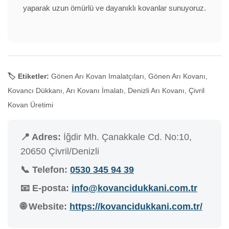
yaparak uzun ömürlü ve dayanıklı kovanlar sunuyoruz.
🏷️ Etiketler:
Gönen Arı Kovan Imalatçıları, Gönen Arı Kovanı,
Kovancı Dükkanı, Arı Kovanı İmalatı, Denizli Arı Kovanı, Çivril
Kovan Üretimi
📍 Adres:
İğdir Mh. Çanakkale Cd. No:10,
20650 Çivril/Denizli
📞 Telefon:
0530 345 94 39
📧 E-posta:
info@kovancidukkani.com.tr
🌐 Website:
https://kovancidukkani.com.tr/