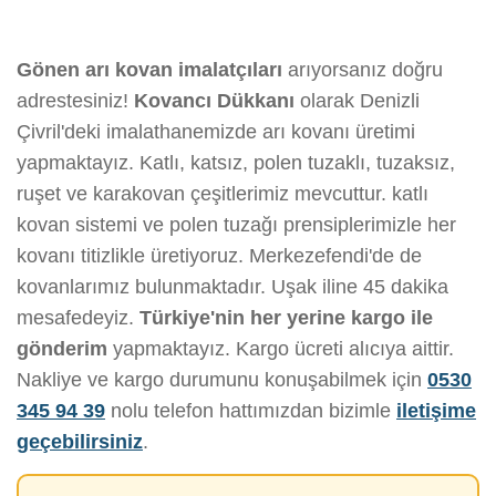
Gönen arı kovan imalatçıları
arıyorsanız doğru
adrestesiniz!
Kovancı Dükkanı
olarak Denizli
Çivril'deki imalathanemizde arı kovanı üretimi
yapmaktayız. Katlı, katsız, polen tuzaklı, tuzaksız,
ruşet ve karakovan çeşitlerimiz mevcuttur. katlı
kovan sistemi ve polen tuzağı prensiplerimizle her
kovanı titizlikle üretiyoruz. Merkezefendi'de de
kovanlarımız bulunmaktadır. Uşak iline 45 dakika
mesafedeyiz.
Türkiye'nin her yerine kargo ile
gönderim
yapmaktayız. Kargo ücreti alıcıya aittir.
Nakliye ve kargo durumunu konuşabilmek için
0530
345 94 39
nolu telefon hattımızdan bizimle
iletişime
geçebilirsiniz
.