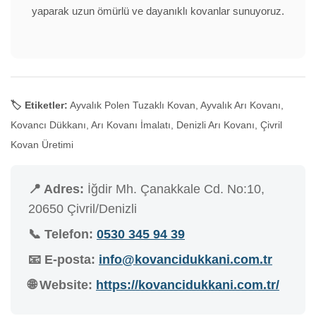
yaparak uzun ömürlü ve dayanıklı kovanlar sunuyoruz.
🏷️ Etiketler:
Ayvalık Polen Tuzaklı Kovan, Ayvalık Arı Kovanı,
Kovancı Dükkanı, Arı Kovanı İmalatı, Denizli Arı Kovanı, Çivril
Kovan Üretimi
📍 Adres:
İğdir Mh. Çanakkale Cd. No:10,
20650 Çivril/Denizli
📞 Telefon:
0530 345 94 39
📧 E-posta:
info@kovancidukkani.com.tr
🌐 Website:
https://kovancidukkani.com.tr/