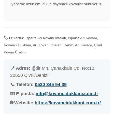
yaparak uzun ömürlü ve dayanıklı kovanlar sunuyoruz.
🏷️ Etiketler:
Isparta Arı Kovanı Imalatı, Isparta Arı Kovanı,
Kovancı Dükkanı, Arı Kovanı İmalatı, Denizli Arı Kovanı, Çivril
Kovan Üretimi
📍 Adres:
İğdir Mh. Çanakkale Cd. No:10,
20650 Çivril/Denizli
📞 Telefon:
0530 345 94 39
📧 E-posta:
info@kovancidukkani.com.tr
🌐 Website:
https://kovancidukkani.com.tr/