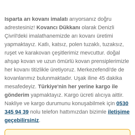
Isparta arı kovanı imalatı
arıyorsanız doğru
adrestesiniz!
Kovancı Dükkanı
olarak Denizli
Çivril'deki imalathanemizde arı kovanı üretimi
yapmaktayız. Katlı, katsız, polen tuzaklı, tuzaksız,
ruşet ve karakovan çeşitlerimiz mevcuttur. doğal
ahşap kovan ve uzun ömürlü kovan prensiplerimizle
her kovanı titizlikle üretiyoruz. Merkezefendi'de de
kovanlarımız bulunmaktadır. Uşak iline 45 dakika
mesafedeyiz.
Türkiye'nin her yerine kargo ile
gönderim
yapmaktayız. Kargo ücreti alıcıya aittir.
Nakliye ve kargo durumunu konuşabilmek için
0530
345 94 39
nolu telefon hattımızdan bizimle
iletişime
geçebilirsiniz
.