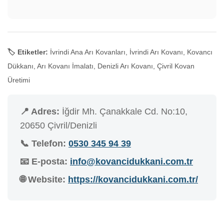
🏷️ Etiketler:
İvrindi Ana Arı Kovanları, İvrindi Arı Kovanı, Kovancı
Dükkanı, Arı Kovanı İmalatı, Denizli Arı Kovanı, Çivril Kovan
Üretimi
📍 Adres:
İğdir Mh. Çanakkale Cd. No:10,
20650 Çivril/Denizli
📞 Telefon:
0530 345 94 39
📧 E-posta:
info@kovancidukkani.com.tr
🌐 Website:
https://kovancidukkani.com.tr/