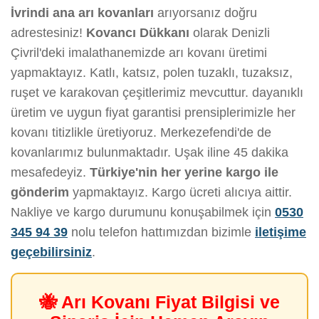
İvrindi ana arı kovanları
arıyorsanız doğru
adrestesiniz!
Kovancı Dükkanı
olarak Denizli
Çivril'deki imalathanemizde arı kovanı üretimi
yapmaktayız. Katlı, katsız, polen tuzaklı, tuzaksız,
ruşet ve karakovan çeşitlerimiz mevcuttur. dayanıklı
üretim ve uygun fiyat garantisi prensiplerimizle her
kovanı titizlikle üretiyoruz. Merkezefendi'de de
kovanlarımız bulunmaktadır. Uşak iline 45 dakika
mesafedeyiz.
Türkiye'nin her yerine kargo ile
gönderim
yapmaktayız. Kargo ücreti alıcıya aittir.
Nakliye ve kargo durumunu konuşabilmek için
0530
345 94 39
nolu telefon hattımızdan bizimle
iletişime
geçebilirsiniz
.
🐝 Arı Kovanı Fiyat Bilgisi ve