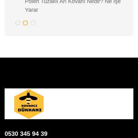
Polen Tuzaklı Arı Kovanı Nedir? Ne İşe
A
Yarar
0530 345 94 39