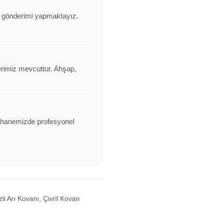
nı gönderimi yapmaktayız.
erimiz mevcuttur. Ahşap,
alathanemizde profesyonel
i Arı Kovanı, Çivril Kovan