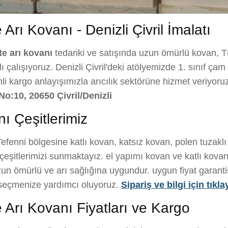
rı Kovanı - Denizli Çivril İmalatı
e arı kovanı
tedariki ve satışında uzun ömürlü kovan, T
çalışıyoruz. Denizli Çivril'deki atölyemizde 1. sınıf çam a
nli kargo anlayışımızla arıcılık sektörüne hizmet veriyoru
No:10, 20650 Çivril/Denizli
ı Çeşitlerimiz
efenni bölgesine katlı kovan, katsız kovan, polen tuzakl
eşitlerimizi sunmaktayız. el yapımı kovan ve katlı kovan 
un ömürlü ve arı sağlığına uygundur. uygun fiyat garantisi i
i seçmenize yardımcı oluyoruz.
Sipariş ve bilgi için tıkla
Arı Kovanı Fiyatları ve Kargo