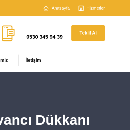
Anasayfa
Hizmetler
Çağrı Merkezi
Teklif Al
0530 345 94 39
imiz
İletişim
vancı Dükkanı