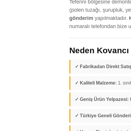
Tefenni bölgesine demonte 
(polen tuzağı, şurupluk, y
gönderim
yapılmaktadır.
numaralı telefondan bize ul
Neden Kovancı D
✓ Fabrikadan Direkt Satış
✓ Kaliteli Malzeme:
1. sını
✓ Geniş Ürün Yelpazesi:
K
✓ Türkiye Geneli Gönder