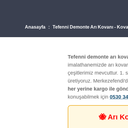
Anasayfa
Tefenni Demonte Arı Kovanı - Kov
Tefenni demonte arı kov
imalathanemizde arı kovanı
çeşitlerimiz mevcuttur. 1. s
üretiyoruz. Merkezefendi'
her yerine kargo ile gön
konuşabilmek için
0530 34
🐝 Arı K