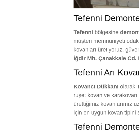
Tefenni Demonte A
Tefenni
bölgesine
demont
müşteri memnuniyeti odaklı 
kovanları üretiyoruz. güve
İğdir Mh. Çanakkale Cd. 
Tefenni Arı Kovan
Kovancı Dükkanı
olarak T
ruşet kovan ve karakovan ç
ürettiğimiz kovanlarımız uz
için en uygun kovan tipin
Tefenni Demonte 