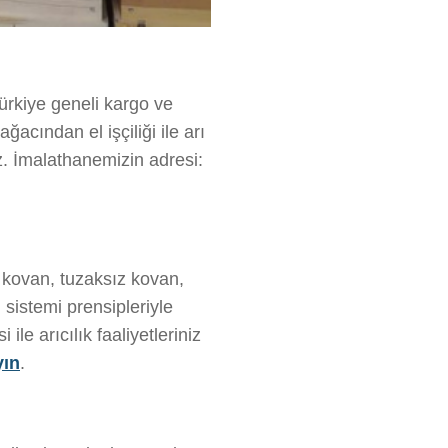
ürkiye geneli kargo ve
ğacından el işçiliği ile arı
z. İmalathanemizin adresi:
ı kovan, tuzaksız kovan,
sistemi prensipleriyle
le arıcılık faaliyetleriniz
yın
.