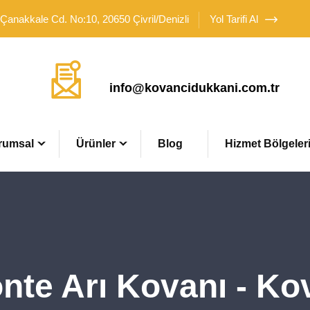
 Çanakkale Cd. No:10, 20650 Çivril/Denizli
Yol Tarifi Al
Mail Adresimiz
info@kovancidukkani.com.tr
rumsal
Ürünler
Blog
Hizmet Bölgeler
nte Arı Kovanı - Ko