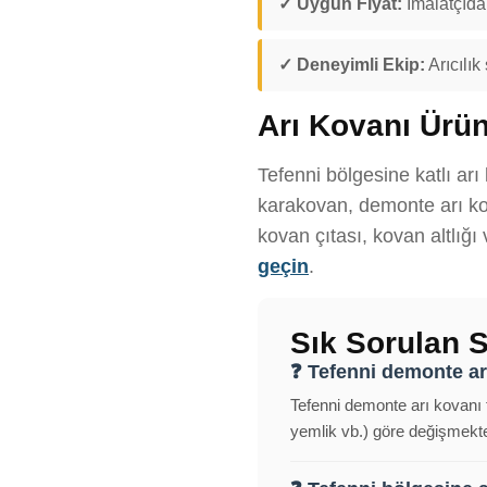
✓ Uygun Fiyat:
İmalatçıdan
✓ Deneyimli Ekip:
Arıcılık
Arı Kovanı Ürün
Tefenni bölgesine katlı arı
karakovan, demonte arı kov
kovan çıtası, kovan altlığı
geçin
.
Sık Sorulan S
❓ Tefenni demonte arı
Tefenni demonte arı kovanı f
yemlik vb.) göre değişmekted