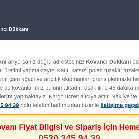
ancı Dükkanı
anı
arıyorsanız doğru adrestesiniz!
Kovancı Dükkanı
ola
 üretimi yapmaktayız. Katlı, katsız, polen tuzaklı, tuzak
ınıf çam ağacı ve arıcılık ekipmanları prensiplerimizle her 
de de kovanlarımız bulunmaktadır. Uşak iline 45 dakika 
derim
yapmaktayız. Kargo ücreti alıcıya aittir. Nakliye 
5 94 39
nolu telefon hattımızdan bizimle
iletişime geçeb
ovanı Fiyat Bilgisi ve Sipariş İçin Hem
0530 345 94 39