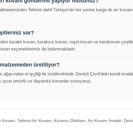
arı kovanı gönderimi yapıyor musunuz?
alathanemizden Tefenni dahil Türkiye'nin her yerine kargo ile arı kova
itleriniz var?
polen tuzaklı kovan, tuzaksız kovan, ruşet kovan ve karakovan çeşitl
 kovan seçeneklerimiz de bulunmaktadır.
 malzemeden üretiliyor?
m ağacından el işçiliği ile üretilmektedir. Denizli Çivril'deki kendi im
k uzun ömürlü ve dayanıklı kovanlar sunuyoruz.
Kovanı, Tefenni Arı Kovanı, Kovancı Dükkanı, Arı Kovanı İmalatı, Denizl