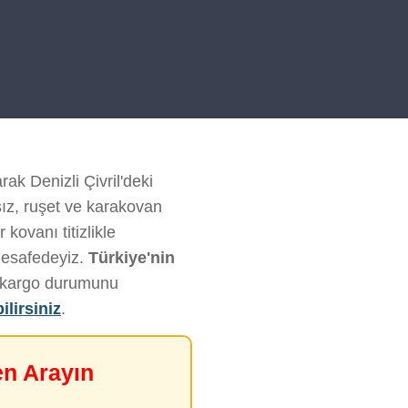
rak Denizli Çivril'deki
sız, ruşet ve karakovan
kovanı titizlikle
mesafedeyiz.
Türkiye'nin
ve kargo durumunu
ilirsiniz
.
en Arayın