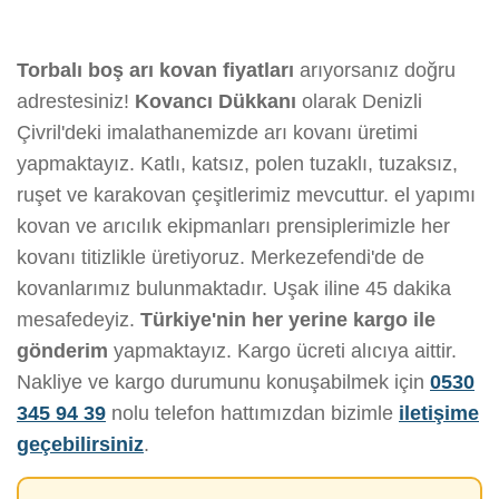
Torbalı boş arı kovan fiyatları
arıyorsanız doğru
adrestesiniz!
Kovancı Dükkanı
olarak Denizli
Çivril'deki imalathanemizde arı kovanı üretimi
yapmaktayız. Katlı, katsız, polen tuzaklı, tuzaksız,
ruşet ve karakovan çeşitlerimiz mevcuttur. el yapımı
kovan ve arıcılık ekipmanları prensiplerimizle her
kovanı titizlikle üretiyoruz. Merkezefendi'de de
kovanlarımız bulunmaktadır. Uşak iline 45 dakika
mesafedeyiz.
Türkiye'nin her yerine kargo ile
gönderim
yapmaktayız. Kargo ücreti alıcıya aittir.
Nakliye ve kargo durumunu konuşabilmek için
0530
345 94 39
nolu telefon hattımızdan bizimle
iletişime
geçebilirsiniz
.