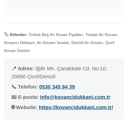
🏷️ Etiketler:
Torbalı Boş Arı Kovan Fiyatları, Torbalı Arı Kovanı,
Kovancı Dükkanı, Arı Kovanı İmalatı, Denizli Arı Kovanı, Çivril
Kovan Üretimi
📍 Adres:
İğdir Mh. Çanakkale Cd. No:10,
20650 Çivril/Denizli
📞 Telefon:
0530 345 94 39
📧 E-posta:
info@kovancidukkani.com.tr
🌐 Website:
https://kovancidukkani.com.tr/